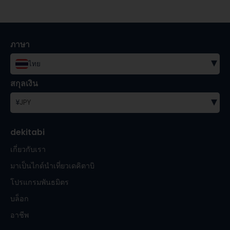
ภาษา
▾
ไทย
สกุลเงิน
▾
¥
JPY
dekitabi
เกี่ยวกับเรา
มาเป็นไกด์นำเที่ยวเดคิตาบิ
โปรแกรมพันธมิตร
บล็อก
อาชีพ