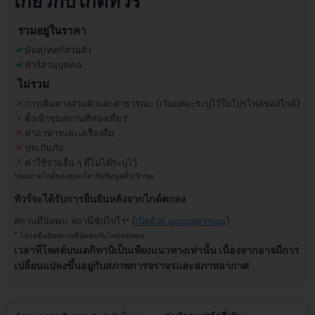
เกี่ยวกับไกด์ทัวร์
รวมอยู่ในราคา
มัคคุเทศก์ส่วนตัว
ทัวร์ส่วนบุคคล
ไม่รวม
การเดินทางส่วนตัวและสาธารณะ (เว้นแต่จะระบุไว้ในโปรไฟล์ของไกด์)
ตั๋วเข้าชมสถานที่ท่องเที่ยว
¹
ค่าอาหารและเครื่องดื่ม
ประกันภัย
ค่าใช้จ่ายอื่น ๆ ที่ไม่ได้ระบุไว้
¹
สอบถามไกด์ของคุณเกี่ยวกับข้อมูลตั๋วเข้าชม
ทัวร์จะได้รับการยืนยันหลังจากไกด์ตกลง
สถานที่นัดพบ
:
สถานีซัปโปโร
² (
เปิดด้วย google map
)
²
โปรดยืนยันสถานที่นัดพบกับไกด์ของคุณ
เวลาที่โพสต์บนเดกิทาบิเป็นเพียงแนวทางเท่านั้น เนื่องจากอาจมีการ
เปลี่ยนแปลงขึ้นอยู่กับสภาพการจราจรและสภาพอากาศ