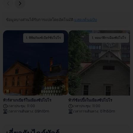
ข้อมูลบางส่วนได้รับการแปลโดยอัตโนมัติ
แสดงต้นฉบับ
1
.
พิพิธภัณฑ์เบียร์ซัปโปโร
2
1
.
.
หอชมวิว JR Tower
หอนาฬิกาเมืองซัปโปโร
Tower Three Eight
ทัวร์สาเกเบียร์ในเมืองซัปโปโร
ทัวร์ช้อปปิ้งในเมืองซัปโปโร
เวลาประชุม
:
11:00
เวลาประชุม
:
11:00
เวลาการเดินทาง
:
09h10m
เวลาการเดินทาง
:
07h50m