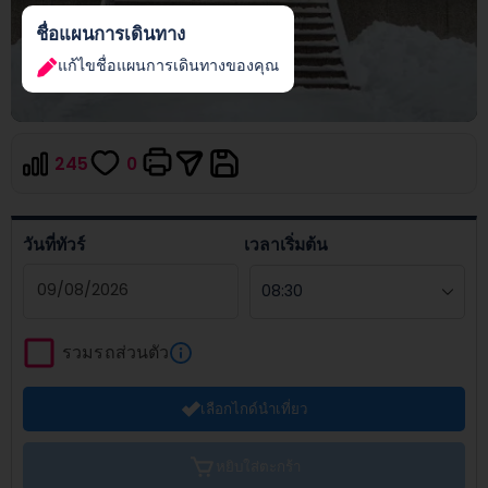
ชื่อแผนการเดินทาง
แก้ไขชื่อแผนการเดินทางของคุณ
245
0
วันที่ทัวร์
เวลาเริ่มต้น
Navigate
forward
รวมรถส่วนตัว
to
interact
เลือกไกด์นำเที่ยว
with
the
calendar
หยิบใส่ตะกร้า
and