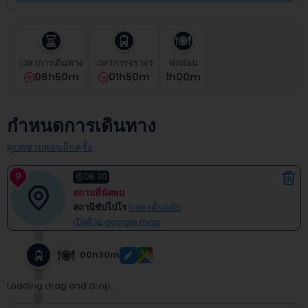
select
a
date.
Press
the
เวลาการเดินทาง
เวลาการจราจร
พักผ่อน
question
08h50m
01h50m
1
H
00
M
mark
key
to
กำหนดการเดินทาง
get
the
ดูบทช่วยสอนอีกครั้ง
keyboard
shortcuts
0
08:30
for
สถานที่นัดพบ
changing
สถานีซัปโปโร
แสดงต้นฉบับ
dates.
เปิดด้วย google map
00h30m
Loading drag and drop...