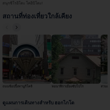
สนุกชิโรอิโตะ โคอิบิโตะ!
สถานที่ท่องเที่ยวใกล้เคียง
ถนนช้อปปิ้งทานูกิโคจิ
หอนาฬิกาเมืองซัปโปโร
สวนสา
ดูแผนการเดินทางสำหรับ ฮอกไกโด