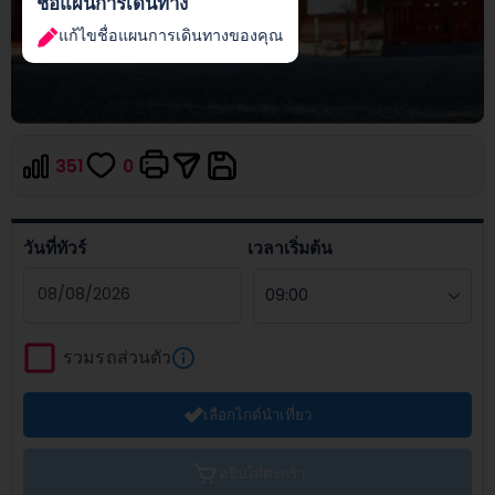
ชื่อแผนการเดินทาง
แก้ไขชื่อแผนการเดินทางของคุณ
351
0
วันที่ทัวร์
เวลาเริ่มต้น
Navigate
forward
รวมรถส่วนตัว
to
interact
เลือกไกด์นำเที่ยว
with
the
calendar
หยิบใส่ตะกร้า
and