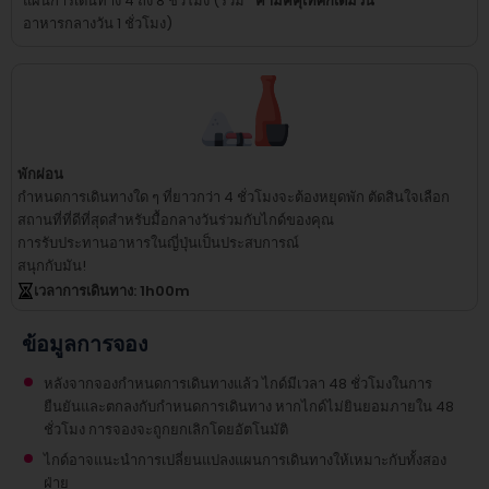
แผนการเดินทาง 4 ถึง 8 ชั่วโมง (รวม
ค่ามัคคุเทศก์เต็มวัน
อาหารกลางวัน 1 ชั่วโมง)
พักผ่อน
กำหนดการเดินทางใด ๆ ที่ยาวกว่า 4 ชั่วโมงจะต้องหยุดพัก
ตัดสินใจเลือก
สถานที่ที่ดีที่สุดสำหรับมื้อกลางวันร่วมกับไกด์ของคุณ
การรับประทานอาหารในญี่ปุ่นเป็นประสบการณ์
สนุกกับมัน!
เวลาการเดินทาง
: 1
h
00
m
ข้อมูลการจอง
หลังจากจองกำหนดการเดินทางแล้ว ไกด์มีเวลา 48 ชั่วโมงในการ
ยืนยันและตกลงกับกำหนดการเดินทาง หากไกด์ไม่ยินยอมภายใน 48
ชั่วโมง การจองจะถูกยกเลิกโดยอัตโนมัติ
ไกด์อาจแนะนำการเปลี่ยนแปลงแผนการเดินทางให้เหมาะกับทั้งสอง
ฝ่าย