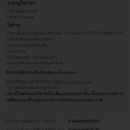
รวมอยู่ในราคา
มัคคุเทศก์ส่วนตัว
ทัวร์ส่วนบุคคล
ไม่รวม
การเดินทางส่วนตัวและสาธารณะ (เว้นแต่จะระบุไว้ในโปรไฟล์ของไกด์)
ตั๋วเข้าชมสถานที่ท่องเที่ยว
¹
ค่าอาหารและเครื่องดื่ม
ประกันภัย
ค่าใช้จ่ายอื่น ๆ ที่ไม่ได้ระบุไว้
¹
สอบถามไกด์ของคุณเกี่ยวกับข้อมูลตั๋วเข้าชม
ทัวร์จะได้รับการยืนยันหลังจากไกด์ตกลง
สถานที่นัดพบ
:
สถานีเท็นจิน
² (
เปิดด้วย google map
)
²
โปรดยืนยันสถานที่นัดพบกับไกด์ของคุณ
เวลาที่โพสต์บนเดกิทาบิเป็นเพียงแนวทางเท่านั้น เนื่องจากอาจมีการ
เปลี่ยนแปลงขึ้นอยู่กับสภาพการจราจรและสภาพอากาศ
กำหนดการเดินทาง 2-4 ชั่วโมง
ค่ามัคคุเทศก์ครึ่งวัน