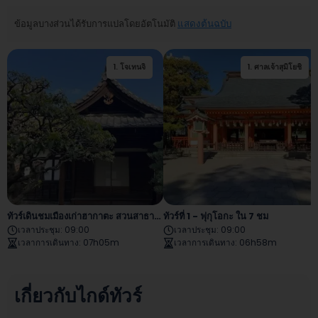
ข้อมูลบางส่วนได้รับการแปลโดยอัตโนมัติ
แสดงต้นฉบับ
1
.
โจเทนจิ
1
.
ศาลเจ้าสุมิโยชิ
2
.
วัดโทโชจิ
ทัวร์เดินชมเมืองเก่าฮากาตะ สวนสาธารณะโอโฮริ และซากปราสาทฟุกุโอกะ
ทัวร์ที่ 1 - ฟุกุโอกะ ใน 7 ชม
เวลาประชุม
:
09:00
เวลาประชุม
:
09:00
เวลาการเดินทาง
:
07h05m
เวลาการเดินทาง
:
06h58m
เกี่ยวกับไกด์ทัวร์