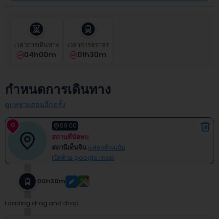
select
a
date.
Press
the
เวลาการเดินทาง
เวลาการจราจร
question
04h00m
01h30m
mark
key
to
กำหนดการเดินทาง
get
the
ดูบทช่วยสอนอีกครั้ง
keyboard
shortcuts
0
09:00
for
สถานที่นัดพบ
changing
สถานีเท็นจิน
แสดงต้นฉบับ
dates.
เปิดด้วย google map
00h30m
Loading drag and drop...