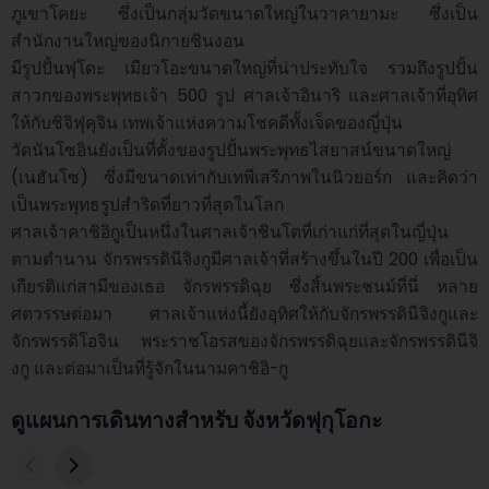
ภูเขาโคยะ ซึ่งเป็นกลุ่มวัดขนาดใหญ่ในวาคายามะ ซึ่งเป็น
สำนักงานใหญ่ของนิกายชินงอน

มีรูปปั้นฟุโดะ เมียวโอะขนาดใหญ่ที่น่าประทับใจ รวมถึงรูปปั้น
สาวกของพระพุทธเจ้า 500 รูป ศาลเจ้าอินาริ และศาลเจ้าที่อุทิศ
ให้กับชิจิฟุคุจิน เทพเจ้าแห่งความโชคดีทั้งเจ็ดของญี่ปุ่น

วัดนันโซอินยังเป็นที่ตั้งของรูปปั้นพระพุทธไสยาสน์ขนาดใหญ่ 
(เนฮันโซ) ซึ่งมีขนาดเท่ากับเทพีเสรีภาพในนิวยอร์ก และคิดว่า
เป็นพระพุทธรูปสำริดที่ยาวที่สุดในโลก

ศาลเจ้าคาชิอิกูเป็นหนึ่งในศาลเจ้าชินโตที่เก่าแก่ที่สุดในญี่ปุ่น 
ตามตำนาน จักรพรรดินีจิงกูมีศาลเจ้าที่สร้างขึ้นในปี 200 เพื่อเป็น
เกียรติแก่สามีของเธอ จักรพรรดิฉุย ซึ่งสิ้นพระชนม์ที่นี่ หลาย
ศตวรรษต่อมา ศาลเจ้าแห่งนี้ยังอุทิศให้กับจักรพรรดินีจิงกูและ
จักรพรรดิโอจิน พระราชโอรสของจักรพรรดิฉุยและจักรพรรดินีจิ
งกู และต่อมาเป็นที่รู้จักในนามคาชิอิ-กู
ดูแผนการเดินทางสำหรับ จังหวัดฟุกุโอกะ