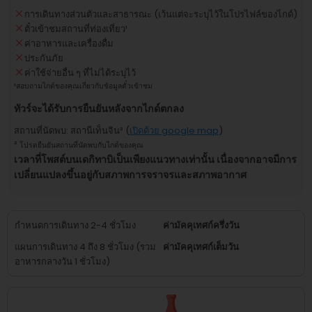
การเดินทางส่วนตัวและสาธารณะ (เว้นแต่จะระบุไว้ในโปรไฟล์ของไกด์)
ตั๋วเข้าชมสถานที่ท่องเที่ยว
¹
ค่าอาหารและเครื่องดื่ม
ประกันภัย
ค่าใช้จ่ายอื่น ๆ ที่ไม่ได้ระบุไว้
¹
สอบถามไกด์ของคุณเกี่ยวกับข้อมูลตั๋วเข้าชม
ทัวร์จะได้รับการยืนยันหลังจากไกด์ตกลง
สถานที่นัดพบ
:
สถานีเท็นจิน
² (
เปิดด้วย google map
)
²
โปรดยืนยันสถานที่นัดพบกับไกด์ของคุณ
เวลาที่โพสต์บนเดกิทาบิเป็นเพียงแนวทางเท่านั้น เนื่องจากอาจมีการ
เปลี่ยนแปลงขึ้นอยู่กับสภาพการจราจรและสภาพอากาศ
กำหนดการเดินทาง 2-4 ชั่วโมง
ค่ามัคคุเทศก์ครึ่งวัน
แผนการเดินทาง 4 ถึง 8 ชั่วโมง (รวม
ค่ามัคคุเทศก์เต็มวัน
อาหารกลางวัน 1 ชั่วโมง)