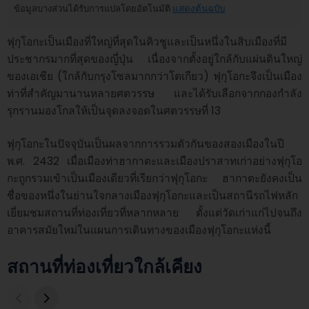
ข้อมูลบางส่วนได้รับการแปลโดยอัตโนมัติ
แสดงต้นฉบับ
ฟุกุโอกะเป็นเมืองที่ใหญ่ที่สุดในคิวชูและเป็นหนึ่งในสิบเมืองที่มี
ประชากรมากที่สุดของญี่ปุ่น เนื่องจากตั้งอยู่ใกล้กับแผ่นดินใหญ่
ของเอเชีย (ใกล้กับกรุงโซลมากกว่าโตเกียว) ฟุกุโอกะจึงเป็นเมือง
ท่าที่สำคัญมานานหลายศตวรรษ และได้รับเลือกจากกองกำลัง
รุกรานมองโกลให้เป็นจุดลงจอดในศตวรรษที่ 13

ฟุกุโอกะในปัจจุบันเป็นผลจากการรวมตัวกันของสองเมืองในปี 
พ.ศ. 2432 เมื่อเมืองท่าฮากาตะและเมืองปราสาทเก่าอย่างฟุกุโอ
กะถูกรวมเข้าเป็นเมืองเดียวที่เรียกว่าฟุกุโอกะ ฮากาตะยังคงเป็น
ชื่อของหนึ่งในย่านใจกลางเมืองฟุกุโอกะและเป็นสถานีรถไฟหลัก 
เยี่ยมชมสถานที่ท่องเที่ยวที่หลากหลาย ตั้งแต่วัดเก่าแก่ไปจนถึง
อาคารสมัยใหม่ในแผนการเดินทางของเมืองฟุกุโอกะแห่งนี้
สถานที่ท่องเที่ยวใกล้เคียง