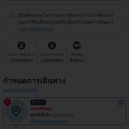
select
a
date.
มีข้อผิดพลาดในกำหนดการเดินทาง ไกด์นำเที่ยวอาจ
Press
แนะนำให้เปลี่ยนแปลงหรือปฏิเสธกำหนดการเดินทาง
the
รายการข้อผิดพลาด
question
mark
key
to
เวลาการเดินทาง
เวลาการจราจร
พักผ่อน
get
08h50m
03h30m
1
H
00
M
the
keyboard
shortcuts
for
กำหนดการเดินทาง
changing
dates.
ดูบทช่วยสอนอีกครั้ง
0
09:00
สถานที่นัดพบ
สถานีเท็นจิน
แสดงต้นฉบับ
เปิดด้วย google map