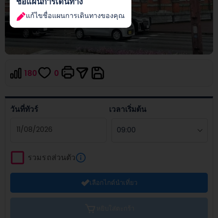
ชื่อแผนการเดินทาง
แก้ไขชื่อแผนการเดินทางของคุณ
180
0
วันที่ทัวร์
เวลาเริ่มต้น
Navigate
forward
รวมรถส่วนตัว
to
interact
เลือกไกด์นำเที่ยว
with
the
calendar
หยิบใส่ตะกร้า
and