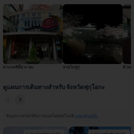
คาแนลซิตี้ฮากาตะ
สวนไมซูรุ
ห้างสร
ดูแผนการเดินทางสำหรับ จังหวัดฟุกุโอกะ
ข้อมูลบางส่วนได้รับการแปลโดยอัตโนมัติ
แสดงต้นฉบับ