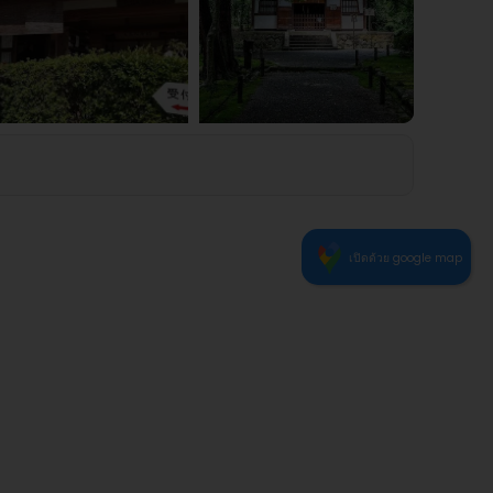
0
6
1
2
3
4
5
เปิดด้วย google map