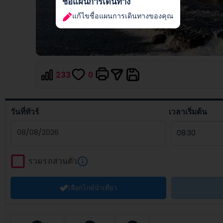
ชื่อแผนการเดินทาง
แก้ไขชื่อแผนการเดินทางของคุณ
233
0
วันที่ทัวร์
เวลาเริ่มต้น
Navigate
forward
รวมรถส่วนตัว
to
interact
เลือกไกด์นำเที่ยว
with
the
calendar
and