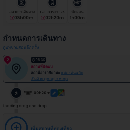
select
a
เวลาการเดินทาง
เวลาการจราจร
พักผ่อน
date.
08h00m
02h20m
1
H
00
M
Press
the
question
กำหนดการเดินทาง
mark
key
ดูบทช่วยสอนอีกครั้ง
to
get
0
08:30
the
สถานที่นัดพบ
keyboard
shortcuts
สถานีอาราชิยามะ
แสดงต้นฉบับ
for
เปิดด้วย google map
changing
dates.
00h20m
Loading drag and drop...
เพิ่มสถานที่ท่องเที่ยว