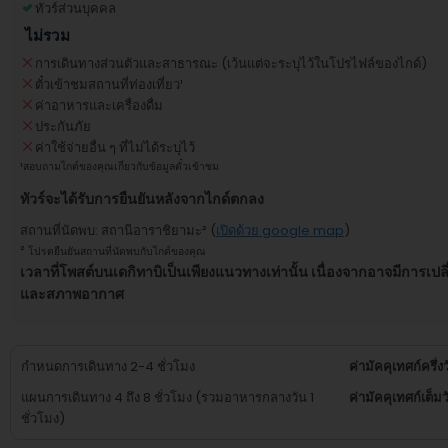
ทัวร์ส่วนบุคคล
ไม่รวม
การเดินทางส่วนตัวและสาธารณะ (เว้นแต่จะระบุไว้ในโปรไฟล์ของไกด์)
ตั๋วเข้าชมสถานที่ท่องเที่ยว
¹
ค่าอาหารและเครื่องดื่ม
ประกันภัย
ค่าใช้จ่ายอื่น ๆ ที่ไม่ได้ระบุไว้
¹
สอบถามไกด์ของคุณเกี่ยวกับข้อมูลตั๋วเข้าชม
ทัวร์จะได้รับการยืนยันหลังจากไกด์ตกลง
สถานที่นัดพบ
:
สถานีอาราชิยามะ
² (
เปิดด้วย google map
)
²
โปรดยืนยันสถานที่นัดพบกับไกด์ของคุณ
เวลาที่โพสต์บนเดกิทาบิเป็นเพียงแนวทางเท่านั้น เนื่องจากอาจมีการเป
และสภาพอากาศ
กำหนดการเดินทาง 2-4 ชั่วโมง
ค่ามัคคุเทศก์ครึ่ง
แผนการเดินทาง 4 ถึง 8 ชั่วโมง (รวมอาหารกลางวัน 1
ค่ามัคคุเทศก์เต็มว
ชั่วโมง)