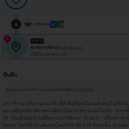
00h30m
6
16:10
สถานีอาราชิยามะ
แสดงต้นฉบับ
เปิดด้วย google map
บันทึก
ข้อมูลบางส่วนได้รับการแปลโดยอัตโนมัติ
แสดงต้นฉบับ
อาราชิยามะเป็นย่านท่องเที่ยวที่สำคัญที่สุดเป็นอันดับสองในเกีย
สถานที่ท่องเที่ยวที่น่าสนใจคือป่าไผ่อาราชิยามะอันโด่งดัง อารา
โต ซ่อนตัวอยู่บริเวณตีนเขาอาราชิยามะ (แปลว่า "เทือกเขาพายุ
สมควร โดยใช้เวลาเดินทางโดยรถไฟ 30 นาที ถึงกระนั้น มันก็คุ้มค่