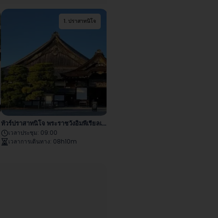
2
1
.
.
ปราสาทนิโจ
วัดคินคะคุจิ
3
.
เทนริวจิ
2
.
พระราชวังอิมพีเรียลเกีย
4
3
.
.
สวนโอโคจิ ซันโซ
คิตาโนะ เท็นมังกุ
1
.
วัดเร็งเกจิ
วโต
ทัวร์ปราสาทนิโจ พระราชวังอิมพีเรียลเกียวโต
ทัวร์ชมวัดอันเงียบสงบพร้อมสวนอันสวยงามตระการตา
เวลาประชุม
:
09:00
เวลาประชุม
:
09:00
เวลาการเดินทาง
:
08h10m
เวลาการเดินทาง
:
05h05m