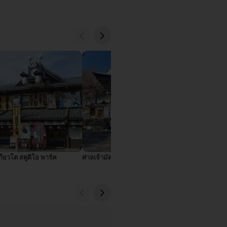
กียวโต สตูดิโอ พาร์ค
ศาลเจ้ามัตสึโอะไทฉะ
โจจักโคจิ