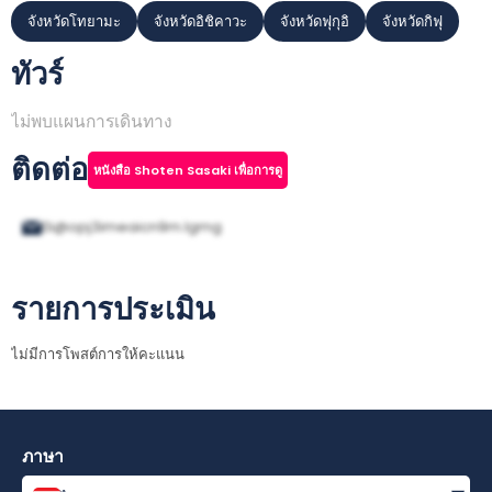
จังหวัดโทยามะ
จังหวัดอิชิคาวะ
จังหวัดฟุกุอิ
จังหวัดกิฟุ
ทัวร์
ไม่พบแผนการเดินทาง
ติดต่อ
หนังสือ Shoten Sasaki เพื่อการดู
0i@opj3imeaicn9m.lgmg
รายการประเมิน
ไม่มีการโพสต์การให้คะแนน
ภาษา