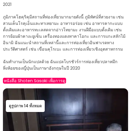
2021
ภูมิภาคโฮคุริคุมีสถานที่ท่องเที่ยวมากมายดังนี้ ภูมิทัศน์ที่สวยงาม เช่น
สวนเค็นโรคุเอ็นและทาเทยามะ อาหารอร่อย เช่น อาหารคากะแบบ
ดั้งเดิมและอาหารทะเลสดจากอ่าวโทยามะ งานฝีมือแบบดั้งเดิม เช่น
การย้อมผ้าคางะยูเซ็น เครื่องทองแดงทาคาโอกะ และการแกะสลักไม้
อินามิ ฉันแนะนำสถานที่เหล่านี้และการท่องเที่ยวอินฟาเรดทาง
ประวัติศาสตร์ เช่น เขื่อนคุโรเบะ และการท่องเที่ยวเชิงอุตสาหกรรม
ฉันทำงานเป็นนักแปลด้วย ฉันแปลโบรชัวร์การท่องเที่ยวปลาหมึก
หิ่งห้อยของญี่ปุ่นเป็นภาษาอังกฤษในปี 2020
หนังสือ Shoten Sasaki เพื่อการดู
ดูรูปภาพ 14 ทั้งหมด