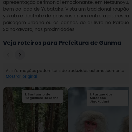
apresentação cerimonial emocionante, em Netsunoyu, 
bem ao lado de Yubatake. Vista um tradicional roupão 
yukata e desfrute de passeios onsen entre a pitoresca 
paisagem urbana ou os banhos ao ar livre no Parque 
Sainokawara, nas proximidades.
Veja roteiros para Prefeitura de Gunma
As informações podem ter sido traduzidas automaticamente.
Mostrar original
1
.
Santuário de
2
1
.
.
Parque dos
Santuário de
Togakushi Hokosha
Togakushi
Macacos
Santuário Médio
Jigokudani