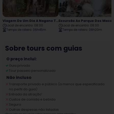
Viagem De Um Dia A Nagano Togakushi
Excursão Ao Parque Dos Macacos Jigokudani Pela Cid
Local de encontro
:
08:00
Local de encontro
:
08:00
Tempo de roteiro
:
06h45m
Tempo de roteiro
:
08h20m
Sobre tours com guias
O preço inclui:
Guia privado
Tour passeio personalizado
Não incluso
Transporte privado e público (a menos que especificado
no perfil do guia)
Entrada da atração
¹
Custos de comida e bebida
Seguro
Outras despesas não listadas