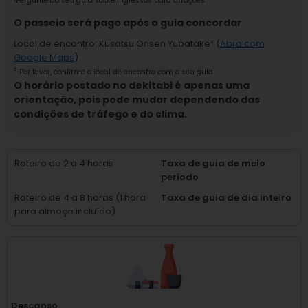
¹
Pergunte ao seu guia sobre ingressos para atrações
O passeio será pago após o guia concordar
Local de encontro
:
Kusatsu Onsen Yubatake
² (
Abra com
Google Maps
)
²
Por favor, confirme o local de encontro com o seu guia
O horário postado no dekitabi é apenas uma
orientação, pois pode mudar dependendo das
condições de tráfego e do clima.
Roteiro de 2 a 4 horas
Taxa de guia de meio
período
Roteiro de 4 a 8 horas (1 hora
Taxa de guia de dia inteiro
para almoço incluído)
Descanso