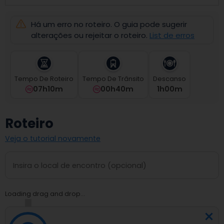
select
a
Há um erro no roteiro. O guia pode sugerir
date.
Press
alterações ou rejeitar o roteiro.
List de erros
the
question
mark
key
Tempo De Roteiro
Tempo De Trânsito
Descanso
to
07h10m
00h40m
1
H
00
M
get
the
keyboard
Roteiro
shortcuts
for
Veja o tutorial novamente
changing
dates.
Loading drag and drop...