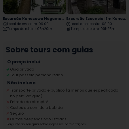
Excursão Kanazawa Nagamachi Nishi Chaya
Excursão Essencial Em Kanazawa
Local de encontro
:
09:00
Local de encontro
:
08:00
Tempo de roteiro
:
06h20m
Tempo de roteiro
:
09h25m
Sobre tours com guias
O preço inclui:
Guia privado
Tour passeio personalizado
Não incluso
Transporte privado e público (a menos que especificado
no perfil do guia)
Entrada da atração
¹
Custos de comida e bebida
Seguro
Outras despesas não listadas
¹
Pergunte ao seu guia sobre ingressos para atrações