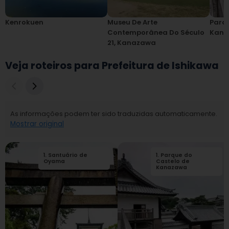
Kenrokuen
Museu De Arte
Parqu
Contemporânea Do Século
Kana
21, Kanazawa
Veja roteiros para Prefeitura de Ishikawa
As informações podem ter sido traduzidas automaticamente.
Mostrar original
1
.
Santuário de
2
1
.
.
Parque do
Museu Ashigaru
Oyama
da cidade de
Castelo de
Kanazawa
Kanazawa