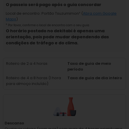
O passeio será pago após o guia concordar
Local de encontro
:
Portão Tsuzumimon
² (
Abra com Google
Maps
)
²
Por favor, confirme o local de encontro com o seu guia
O horário postado no dekitabi é apenas uma
orientação, pois pode mudar dependendo das
condições de tráfego e do clima.
Roteiro de 2 a 4 horas
Taxa de guia de meio
período
Roteiro de 4 a 8 horas (1 hora
Taxa de guia de dia inteiro
para almoço incluído)
Descanso
Qualquer roteiro (com guia) com mais de 4 horas exigirá uma