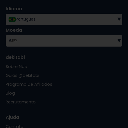
Idioma
▾
Português
Moeda
▾
¥
JPY
dekitabi
Sobre Nós
Guias @dekitabi
Programa De Afiliados
Blog
Recrutamento
Ajuda
Contato