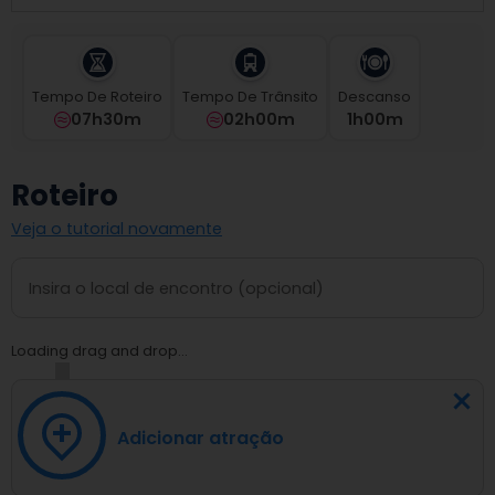
select
a
date.
Press
Tempo De Roteiro
Tempo De Trânsito
Descanso
the
07h30m
02h00m
1
H
00
M
question
mark
key
Roteiro
to
get
Veja o tutorial novamente
the
keyboard
shortcuts
for
changing
dates.
Loading drag and drop...
Adicionar atração