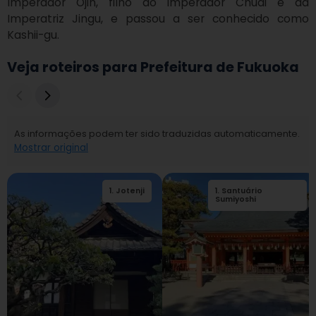
Imperador Ojin, filho do Imperador Chuai e da 
Imperatriz Jingu, e passou a ser conhecido como 
Kashii-gu.
Veja roteiros para Prefeitura de Fukuoka
As informações podem ter sido traduzidas automaticamente.
Mostrar original
1
.
Jotenji
1
.
Santuário
2
.
Templo Tochoji
Sumiyoshi