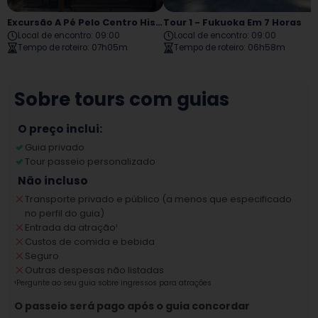
Excursão A Pé Pelo Centro Histórico De Hakata, Parque Ohori E Ruínas Do Castelo De Fukuoka
Tour 1 - Fukuoka Em 7 Horas
Local de encontro
:
09:00
Local de encontro
:
09:00
Tempo de roteiro
:
07h05m
Tempo de roteiro
:
06h58m
Sobre tours com guias
O preço inclui:
Guia privado
Tour passeio personalizado
Não incluso
Transporte privado e público (a menos que especificado
no perfil do guia)
Entrada da atração
¹
Custos de comida e bebida
Seguro
Outras despesas não listadas
¹
Pergunte ao seu guia sobre ingressos para atrações
O passeio será pago após o guia concordar