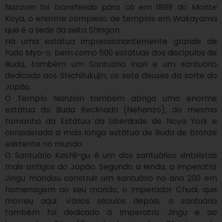
Nanzoin foi transferido para cá em 1899 do Monte 
Koya, o enorme complexo de templos em Wakayama 
que é a sede da seita Shingon.

Há uma estátua impressionantemente grande de 
Fudo Myo-o, bem como 500 estátuas dos discípulos de 
Buda, também um Santuário Inari e um santuário 
dedicado aos Shichifukujin, os sete deuses da sorte do 
Japão.

O Templo Nanzoin também abriga uma enorme 
estátua do Buda Reclinado (Nehanzo), do mesmo 
tamanho da Estátua da Liberdade de Nova York e 
considerada a mais longa estátua de Buda de bronze 
existente no mundo.

O Santuário Kashii-gu é um dos santuários xintoístas 
mais antigos do Japão. Segundo a lenda, a Imperatriz 
Jingu mandou construir um santuário no ano 200 em 
homenagem ao seu marido, o Imperador Chuai, que 
morreu aqui. Vários séculos depois, o santuário 
também foi dedicado à Imperatriz Jingu e ao 