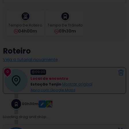
select
a
date.
Press
Tempo De Roteiro
Tempo De Trânsito
the
04h00m
01h30m
question
mark
key
Roteiro
to
get
Veja o tutorial novamente
the
keyboard
0
shortcuts
09:00
for
Local de encontro
changing
Estação Tenjin
Mostrar original
dates.
Abra com Google Maps
00h30m
Loading drag and drop...