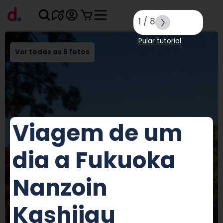
1
/
8
Pular tutorial
Ver todas as 6 fotos
Viagem de um
dia a Fukuoka
Nanzoin
Kashiigu