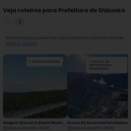
Veja roteiros para Prefeitura de Shizuoka
As informações podem ter sido traduzidas automaticamente.
Mostrar original
1
.
Mishima Skywalk
2
1
.
.
Centro de
Parque Municipal
de Mishima
informações
Rakujuen
Owakudani
Viagem Diurna A Atami Mishima
Excursão Essencial Em Hakone
Local de encontro
:
09:00
Local de encontro
:
09:00