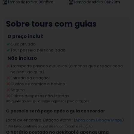
Tempo de roteiro
:
06h15m
Tempo de roteiro
:
06h20m
Sobre tours com guias
O preço inclui:
Guia privado
Tour passeio personalizado
Não incluso
Transporte privado e público (a menos que especificado
no perfil do guia)
Entrada da atração
¹
Custos de comida e bebida
Seguro
Outras despesas não listadas
¹
Pergunte ao seu guia sobre ingressos para atrações
O passeio será pago após o guia concordar
Local de encontro
:
Estação Atami
² (
Abra com Google Maps
)
²
Por favor, confirme o local de encontro com o seu guia
O horário postado no dekitabi é apenas uma