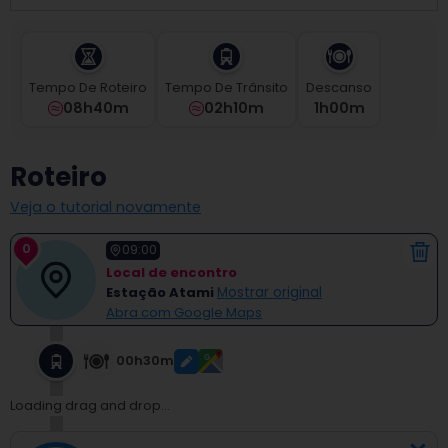
select
a
date.
Press
Tempo De Roteiro
Tempo De Trânsito
Descanso
the
08h40m
02h10m
1
H
00
M
question
mark
key
Roteiro
to
get
Veja o tutorial novamente
the
keyboard
0
shortcuts
09:00
for
Local de encontro
changing
Estação Atami
Mostrar original
dates.
Abra com Google Maps
00h30m
Loading drag and drop...