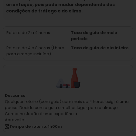
orientação, pois pode mudar dependendo das
condições de tráfego e do clima.
Roteiro de 2 a 4 horas
Taxa de guia de meio
período
Roteiro de 4 a 8 horas (1 hora
Taxa de guia de dia inteiro
para almoço incluído)
Descanso
Qualquer roteiro (com guia) com mais de 4 horas exigirá uma
pausa.
Decida com o guia o melhor lugar para o almoço.
Comer no Japão é uma experiência
Aproveite!
Tempo de roteiro
: 1
h
00
m