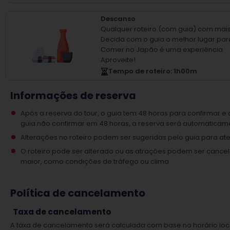
Descanso
Qualquer roteiro (com guia) com mais
Decida com o guia o melhor lugar par
Comer no Japão é uma experiência
Aproveite!
Tempo de roteiro
: 1
h
00
m
Informações de reserva
Após a reserva do tour, o guia tem 48 horas para confirmar e 
guia não confirmar em 48 horas, a reserva será automatica
Alterações no roteiro podem ser sugeridas pelo guia para a
O roteiro pode ser alterado ou as atrações podem ser cance
maior, como condições de tráfego ou clima.
Política de cancelamento
Taxa de cancelamento
A taxa de cancelamento será calculada com base no horário loc