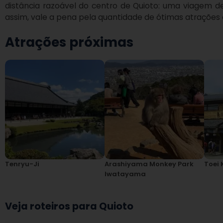
assim, vale a pena pela quantidade de ótimas atrações 
Atrações próximas
Tenryu-Ji
Arashiyama Monkey Park
Toei 
Iwatayama
Veja roteiros para Quioto
As informações podem ter sido traduzidas automaticamente.
Mos