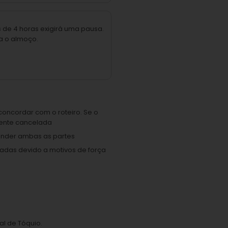
 de 4 horas exigirá uma pausa.
a o almoço.
concordar com o roteiro. Se o
mente cancelada
tender ambas as partes
ladas devido a motivos de força
al de Tóquio.