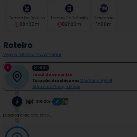
select
a
Tempo De Roteiro
Tempo De Trânsito
Descanso
date.
08h00m
02h20m
1
H
00
M
Press
the
question
Roteiro
mark
key
Veja o tutorial novamente
to
get
0
08:30
the
Local de encontro
keyboard
Estação Arashiyama
Mostrar original
shortcuts
Abra com Google Maps
for
changing
dates.
00h20m
Loading drag and drop...
Adicionar atração