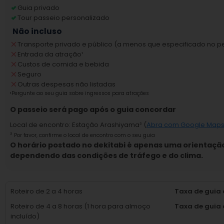
Tour passeio personalizado
Não incluso
Transporte privado e público (a menos que especificado no per
Entrada da atração
¹
Custos de comida e bebida
Seguro
Outras despesas não listadas
¹
Pergunte ao seu guia sobre ingressos para atrações
O passeio será pago após o guia concordar
Local de encontro
:
Estação Arashiyama
² (
Abra com Google Map
²
Por favor, confirme o local de encontro com o seu guia
O horário postado no dekitabi é apenas uma orientaçã
dependendo das condições de tráfego e do clima.
Roteiro de 2 a 4 horas
Taxa de guia 
Roteiro de 4 a 8 horas (1 hora para almoço
Taxa de guia d
incluído)