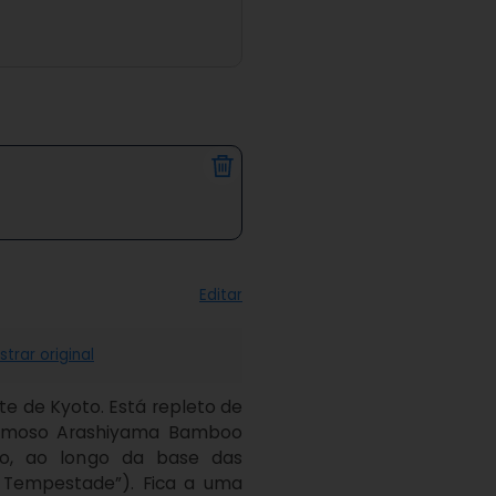
Editar
trar original
e de Kyoto. Está repleto de 
famoso Arashiyama Bamboo 
o, ao longo da base das 
Tempestade”). Fica a uma 
 30 minutos de trem. Ainda 