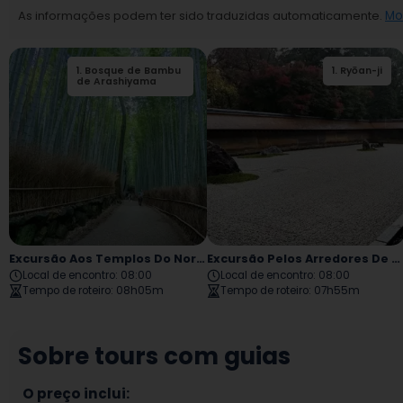
1
.
Bosque de Bambu
2
.
Ponte Togetsukyo
1
.
Ryōan-ji
de Arashiyama
Excursão Aos Templos Do Norte De Arashiyama
Excursão Pelos Arredores De Kinkakuji Daitokuji
Local de encontro
:
08:00
Local de encontro
:
08:00
Tempo de roteiro
:
08h05m
Tempo de roteiro
:
07h55m
Sobre tours com guias
O preço inclui:
Guia privado