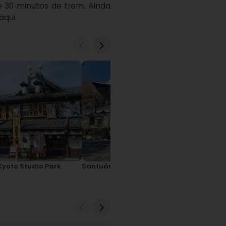
aqui.
Kyoto Studio Park
Santuário Matsuo Taisha
Jojakkoji
trar original