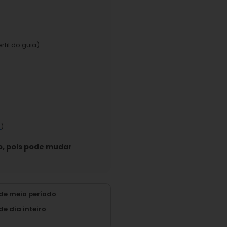
fil do guia)
s
)
o, pois pode mudar
de meio período
e dia inteiro