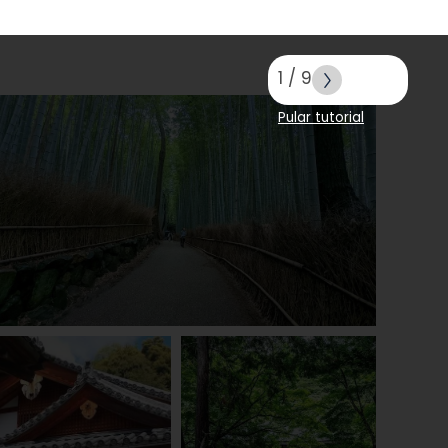
1
/
9
Pular tutorial