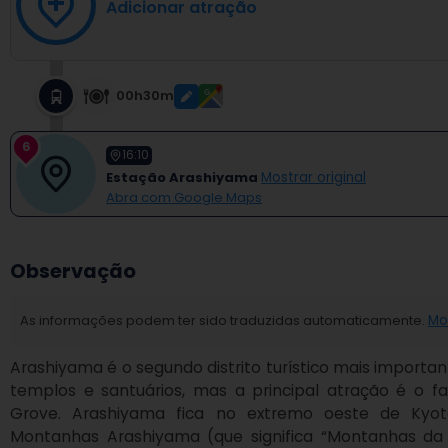
00h30m
6
16:10
Estação Arashiyama
Mostrar original
Abra com Google Maps
Observação
As informações podem ter sido traduzidas automaticamente.
Mos
Arashiyama é o segundo distrito turístico mais important
templos e santuários, mas a principal atração é o 
Grove. Arashiyama fica no extremo oeste de Kyot
Montanhas Arashiyama (que significa “Montanhas da 
distância razoável do centro de Quioto: uma viagem de