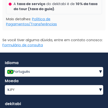
A
taxa de serviço
do dekitabi é de
10% da taxa
do tour (taxa do guia)
.
Mais detalhes:
Política de
Pagamentos/Transferências
Se você tiver alguma dúvida, entre em contato conosco:
Formulário de consulta
Idioma
▾
Português
Moeda
▾
¥
JPY
dekitabi