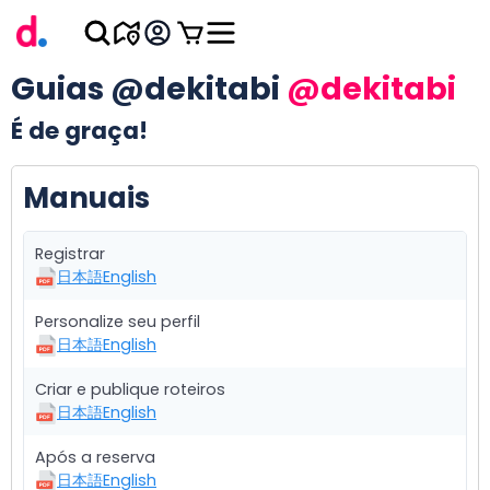
Guias @dekitabi
@dekitabi
É de graça!
Manuais
Registrar
日本語
English
Personalize seu perfil
日本語
English
Criar e publique roteiros
日本語
English
Após a reserva
日本語
English