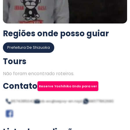
Regiões onde posso guiar
Prefeitura De Shizuoka
Tours
Não foram encontrado roteiros.
Contato
Reserve Yoshihiko Endo para ver
6574385042
ob.wc@sepvy-en.nsjd.
981177862680