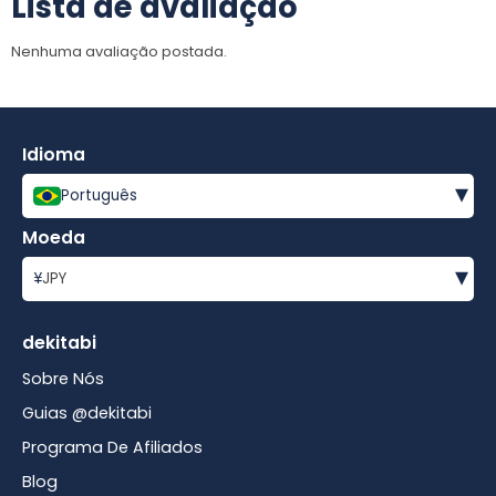
Lista de avaliação
Nenhuma avaliação postada.
Idioma
▾
Português
Moeda
▾
¥
JPY
dekitabi
Sobre Nós
Guias @dekitabi
Programa De Afiliados
Blog