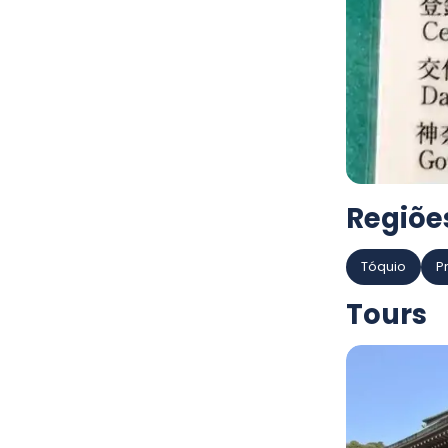
Regiõe
Tóquio
P
Tours