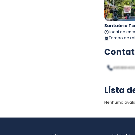
Local de enc
Tempo de rot
Contat
495189140
Lista d
Nenhuma avali