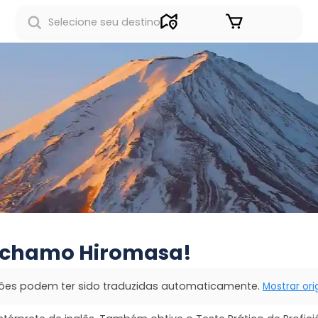
Entrar
 chamo Hiromasa!
ões podem ter sido traduzidas automaticamente.
Mostrar ori