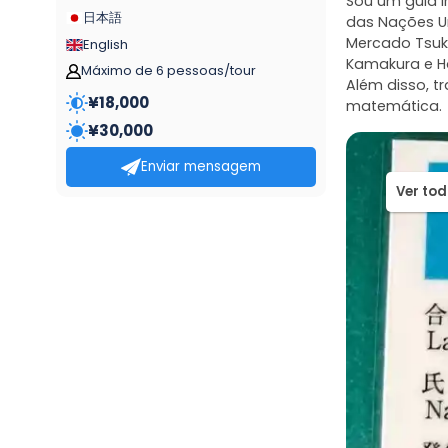
Sou um guia in
日本語
das Nações Un
Mercado Tsuki
English
Kamakura e H
Máximo de 6 pessoas/tour
Além disso, t
¥
18,000
¥
30,000
Enviar mensagem
Ver tod