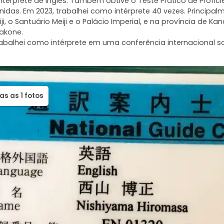
térprete de inglês. Também obtive o Teste Prático de Proficiên
idas. Em 2023, trabalhei como intérprete 40 vezes. Principal
ji, o Santuário Meiji e o Palácio Imperial, e na província de 
akone.
rabalhei como intérprete em uma conferência internacional
as as 1 fotos