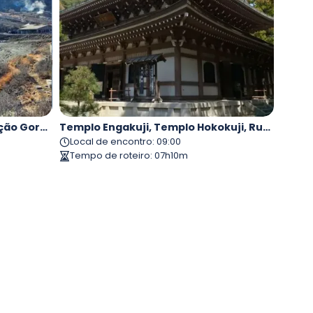
Estação Hakone Yumoto, Estação Gora, Owakudani, Barco De Recreio Do Lago Ashi, Santuário De Hakone
Templo Engakuji, Templo Hokokuji, Rua Komachi, Santuário Tsurugaoka Hachimangu, Templo Hasedera
Local de encontro
:
09:00
Tempo de roteiro
:
07h10m
iten
3
.
Templo Hasedera