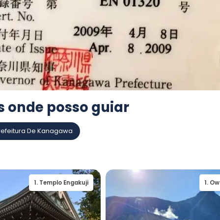
s onde posso guiar
refeitura De Kanagawa
1
.
Templo Engakuji
2
.
Templo Ke
1
.
Ow