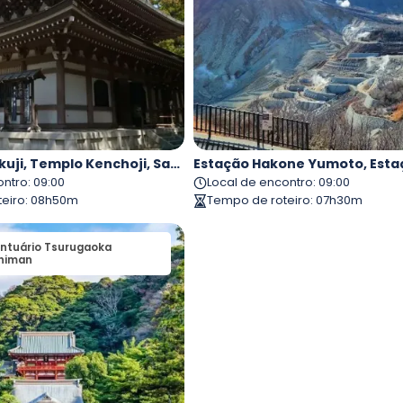
Templo Engakuji, Templo Kenchoji, Santuário Tsurugaoka Hachimangu, Rua Komachi E Kamakura Daibutsu
ontro
:
09:00
Local de encontro
:
09:00
eiro
:
08h50m
Tempo de roteiro
:
07h30m
ntuário Tsurugaoka
2
.
Santuário Zeniarai Benza
himan
Ugafuku