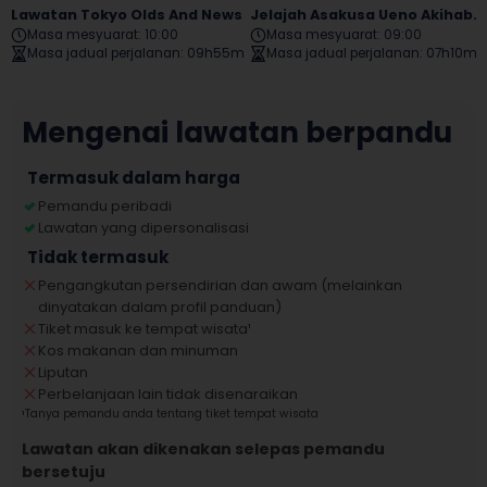
Lawatan Tokyo Olds And News
Jelajah Asakusa Ueno Akihabara
Masa mesyuarat
:
10:00
Masa mesyuarat
:
09:00
Masa jadual perjalanan
:
09h55m
Masa jadual perjalanan
:
07h10m
Mengenai lawatan berpandu
Termasuk dalam harga
Pemandu peribadi
Lawatan yang dipersonalisasi
Tidak termasuk
Pengangkutan persendirian dan awam (melainkan
dinyatakan dalam profil panduan)
Tiket masuk ke tempat wisata
¹
Kos makanan dan minuman
Liputan
Perbelanjaan lain tidak disenaraikan
¹
Tanya pemandu anda tentang tiket tempat wisata
Lawatan akan dikenakan selepas pemandu
bersetuju