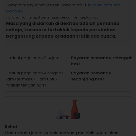
Tempat mesyuarat
:
Stesen Shibamata
² (
Buka dalam Peta
Google
)
²
Sila sahkan tempat pertemuan dengan pemandu anda
Masa yang disiarkan di dekitab adalah pemandu
sahaja, kerana ia tertakluk kepada perubahan
bergantung kepada keadaan trafik dan cuaca.
Jadual perjalanan 2-4 jam
Bayaran pemandu setengah
hari
Jadual perjalanan 4 hingga 8
Bayaran pemandu
jam (termasuk 1 jam untuk
sepanjang hari
makan tengah hari).
Rehat
Mana-mana jadual perjalanan yang melebihi 4 jam akan