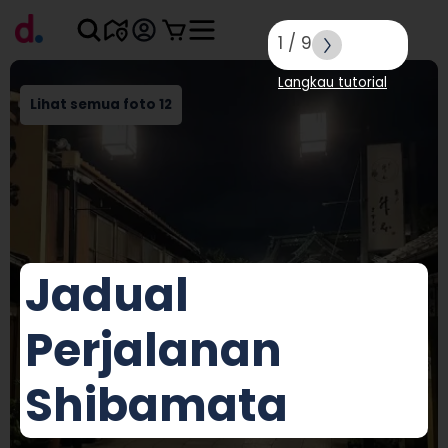
1
/
9
Langkau tutorial
Lihat semua foto 12
Jadual
Perjalanan
Shibamata