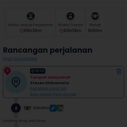
select
a
date.
Press
Masa Jadual Perjalanan
Waktu Transit
Rehat
the
05h36m
00h36m
1
H
00
M
question
mark
key
Rancangan perjalanan
to
get
Lihat tutorial lagi
the
keyboard
0
shortcuts
08:00
for
Tempat mesyuarat
changing
Stesen Shibamata
dates.
Paparkan yang asli
Buka dalam Peta Google
00h05m
Loading drag and drop...