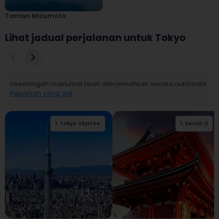
Taman Mizumoto
Lihat jadual perjalanan untuk Tokyo
Sesetengah maklumat telah diterjemahkan secara automatik.
Paparkan yang asli
1
.
Tokyo Skytree
2
1
.
.
Sensō-ji
Sensō-ji