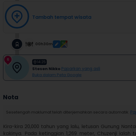
Tambah tempat wisata
00h30m
6
14:25
Stesen Nikko
Paparkan yang asli
Buka dalam Peta Google
Nota
Sesetengah maklumat telah diterjemahkan secara automatik.
Pa
Kira-kira 20,000 tahun yang lalu, letusan Gunung Nantai
kakinya. Pada ketinggian 1,269 meter, Chuzenji ialah tas