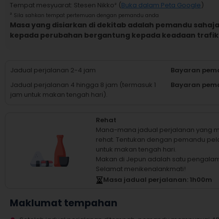
Tempat mesyuarat
:
Stesen Nikko
² (
Buka dalam Peta Google
)
²
Sila sahkan tempat pertemuan dengan pemandu anda
Masa yang disiarkan di dekitab adalah pemandu sahaja,
kepada perubahan bergantung kepada keadaan trafik
Jadual perjalanan 2-4 jam
Bayaran pema
Jadual perjalanan 4 hingga 8 jam (termasuk 1
Bayaran pema
jam untuk makan tengah hari).
Rehat
Mana-mana jadual perjalanan yang m
rehat.
Tentukan dengan pemandu pela
untuk makan tengah hari.
Makan di Jepun adalah satu pengala
Selamat menikenalankmati!
Masa jadual perjalanan
: 1
h
00
m
Maklumat tempahan