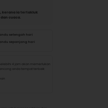
 kerana ia tertakluk
 dan cuaca.
ndu setengah hari
ndu sepanjang hari
elebihi 4 jam akan memerlukan
ncong anda tempat terbaik
man