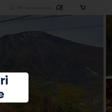
Masuk
ri
e