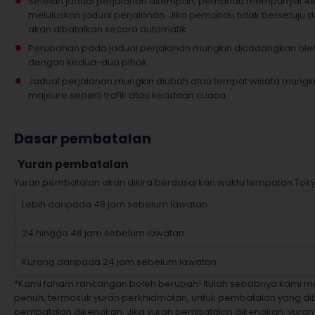
Setelah jadual perjalanan ditempah, pemandu mempunyai 4
meluluskan jadual perjalanan. Jika pemandu tidak bersetuju
akan dibatalkan secara automatik
Perubahan pada jadual perjalanan mungkin dicadangkan ole
dengan kedua-dua pihak
Jadual perjalanan mungkin diubah atau tempat wisata mungki
majeure seperti trafik atau keadaan cuaca.
Dasar pembatalan
Yuran pembatalan
Yuran pembatalan akan dikira berdasarkan waktu tempatan Toky
Lebih daripada 48 jam sebelum lawatan
24 hingga 48 jam sebelum lawatan
Kurang daripada 24 jam sebelum lawatan
*Kami faham rancangan boleh berubah! Itulah sebabnya kami m
penuh, termasuk yuran perkhidmatan, untuk pembatalan yang d
pembatalan dikenakan. Jika yuran pembatalan dikenakan, yuran