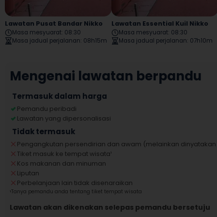
Lawatan Pusat Bandar Nikko
Lawatan Essential Kuil Nikko
Masa mesyuarat
:
08:30
Masa mesyuarat
:
08:30
Masa jadual perjalanan
:
08h15m
Masa jadual perjalanan
:
07h10m
Mengenai lawatan berpandu
Termasuk dalam harga
Pemandu peribadi
Lawatan yang dipersonalisasi
Tidak termasuk
Pengangkutan persendirian dan awam (melainkan dinyatakan 
Tiket masuk ke tempat wisata
¹
Kos makanan dan minuman
Liputan
Perbelanjaan lain tidak disenaraikan
¹
Tanya pemandu anda tentang tiket tempat wisata
Lawatan akan dikenakan selepas pemandu bersetuju