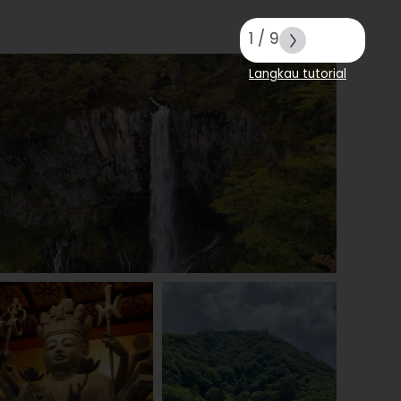
1
/
9
Langkau tutorial