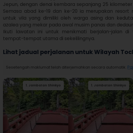
Jepun, dengan denai kembara sepanjang 25 kilometer d
Semasa abad ke-19 dan ke-20 ia merupakan resort 
untuk vila yang dimiliki oleh warga asing dan kedut
azalea yang mekar pada awal musim panas dan dedauna
Ikuti lawatan ini untuk menikmati berjalan-jalan di 
tempat-tempat utama di sekelilingnya.
Lihat jadual perjalanan untuk Wilayah Toc
Sesetengah maklumat telah diterjemahkan secara automatik.
Pa
1
.
Jambatan Shinkyo
2
1
.
.
Jambatan Shinkyo
Nikko Futarasan
jinja