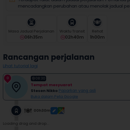
select
mencadangkan perubahan atau menolak jadual per
a
date.
Press
the
Masa Jadual Perjalanan
Waktu Transit
Rehat
question
06h35m
02h40m
1
H
00
M
mark
key
to
Rancangan perjalanan
get
the
Lihat tutorial lagi
keyboard
shortcuts
0
for
08:30
changing
Tempat mesyuarat
dates.
Stesen Nikko
Paparkan yang asli
Buka dalam Peta Google
00h30m
Loading drag and drop...