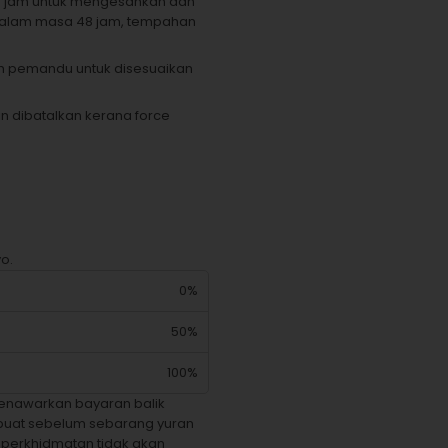
8 jam untuk mengesahkan dan
 dalam masa 48 jam, tempahan
h pemandu untuk disesuaikan
n dibatalkan kerana force
o.
0%
50%
100%
enawarkan bayaran balik
ibuat sebelum sebarang yuran
 perkhidmatan tidak akan