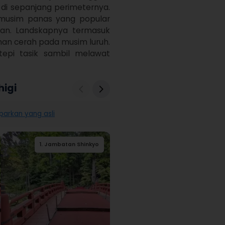
i sepanjang perimeternya. 
musim panas yang popular 
aan. Landskapnya termasuk 
n cerah pada musim luruh. 
tepi tasik sambil melawat 
higi
parkan yang asli
2
1
.
.
Jambatan Shinkyo
Kuil Nikkozan
3
.
Nikko Toshogu
4
3
2
1
.
.
.
.
Jambatan Shinkyo
Muzium Nikkō
Kuil Nikkozan
Muzium Nikkō
Rinnoji
Tōshōgū
Tōshōgū
Rinnoji