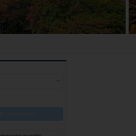
Tambah ke troli
 pelancong mungkin