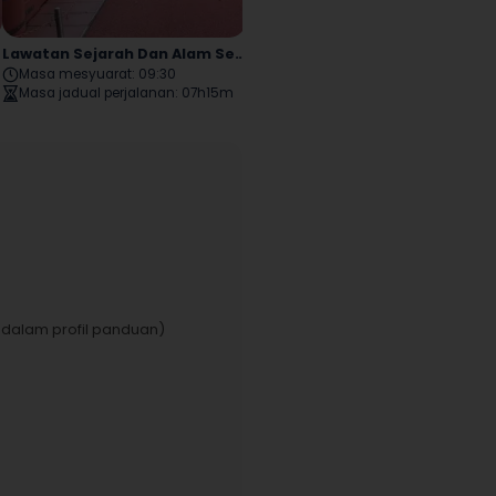
Lawatan Sejarah Dan Alam Semula Jadi Nikko
Lawatan Jalan Kaki Bersejarah Separuh Hari Nikko
Masa mesyuarat
:
09:30
Masa mesyuarat
:
09:30
Masa jadual perjalanan
:
07h15m
Masa jadual perjalanan
:
03h52m
dalam profil panduan)