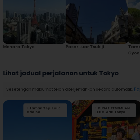
Menara Tokyo
Pasar Luar Tsukiji
Tama
Gyoe
Lihat jadual perjalanan untuk Tokyo
Sesetengah maklumat telah diterjemahkan secara automatik.
Pa
1
.
Taman Tepi Laut
2
1
.
.
PUSAT PENEMUAN
Madame
Odaiba
Tussauds Tokyo
LEGOLAND Tokyo