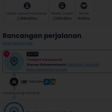
and
select
a
Masa Jadual Perjalanan
Waktu Transit
Rehat
date.
06h00m
01h40m
1
H
00
M
Press
the
question
Rancangan perjalanan
mark
key
Lihat tutorial lagi
to
get
0
17:00
the
Tempat mesyuarat
keyboard
Stesen Shinanomachi
Paparkan yang asli
shortcuts
Buka dalam Peta Google
for
changing
dates.
00h20m
Loading drag and drop...