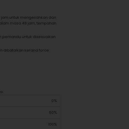
8 jam untuk mengesahkan dan
 dalam masa 48 jam, tempahan
h pemandu untuk disesuaikan
n dibatalkan kerana force
o.
0%
50%
100%