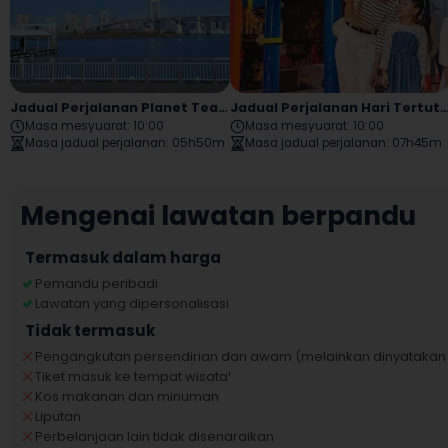
Jadual Perjalanan Planet TeamLab Odaiba
Jadual Perjalanan Hari Tertutu
Masa mesyuarat
:
10:00
Masa mesyuarat
:
10:00
Masa jadual perjalanan
:
05h50m
Masa jadual perjalanan
:
07h45m
Mengenai lawatan berpandu
Termasuk dalam harga
Pemandu peribadi
Lawatan yang dipersonalisasi
Tidak termasuk
Pengangkutan persendirian dan awam (melainkan dinyatakan 
Tiket masuk ke tempat wisata
¹
Kos makanan dan minuman
Liputan
Perbelanjaan lain tidak disenaraikan