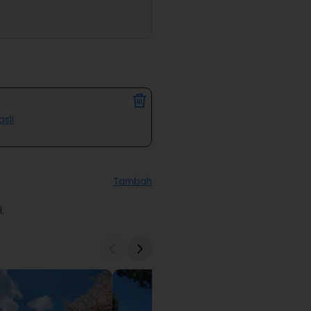
sli
Tambah
.