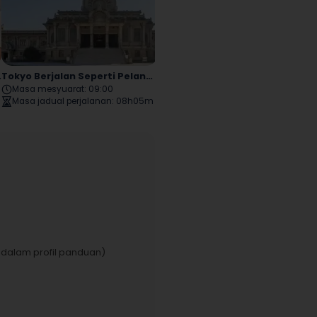
p Odaiba
Tokyo Berjalan Seperti Pelancongan Tempatan
Lawatan Berjalan Kaki Istana Imperial Stesen Tokyo
Masa mesyuarat
:
09:00
Masa mesyuarat
:
09:00
Masa jadual perjalanan
:
08h05m
Masa jadual perjalanan
:
05h15m
dalam profil panduan)