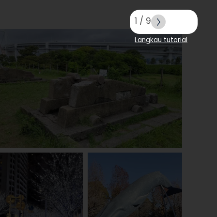
1
/
9
Langkau tutorial