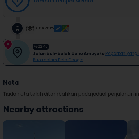
Tambah tempat wisata
00h20m
4
22:40
Jalan beli-belah Ueno Ameyoko
Paparkan yang a
Buka dalam Peta Google
Nota
Tiada nota telah ditambahkan pada jadual perjalanan ini
Nearby attractions