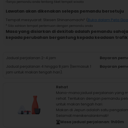
¹
Tanya pemandu anda tentang tiket tempat wisata
Lawatan akan dikenakan selepas pemandu bersetuju
Tempat mesyuarat
:
Stesen Shinanomachi
² (
Buka dalam Peta Goo
²
Sila sahkan tempat pertemuan dengan pemandu anda
Masa yang disiarkan di dekitab adalah pemandu sahaja,
kepada perubahan bergantung kepada keadaan trafik
Jadual perjalanan 2-4 jam
Bayaran pema
Jadual perjalanan 4 hingga 8 jam (termasuk 1
Bayaran pema
jam untuk makan tengah hari).
Rehat
Mana-mana jadual perjalanan yang m
rehat.
Tentukan dengan pemandu pela
untuk makan tengah hari.
Makan di Jepun adalah satu pengala
Selamat menikenalankmati!
Masa jadual perjalanan
: 1
h
00
m