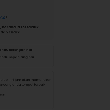
gle
)
 kerana ia tertakluk
 dan cuaca.
ndu setengah hari
ndu sepanjang hari
elebihi 4 jam akan memerlukan
ncong anda tempat terbaik
man