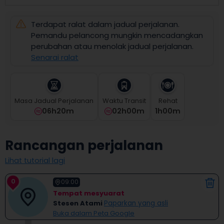
select
a
Terdapat ralat dalam jadual perjalanan.
date.
Press
Pemandu pelancong mungkin mencadangkan
the
perubahan atau menolak jadual perjalanan.
question
Senarai ralat
mark
key
to
get
Masa Jadual Perjalanan
Waktu Transit
Rehat
the
06h20m
02h00m
1
H
00
M
keyboard
shortcuts
for
Rancangan perjalanan
changing
dates.
Lihat tutorial lagi
0
09:00
Tempat mesyuarat
Stesen Atami
Paparkan yang asli
Buka dalam Peta Google