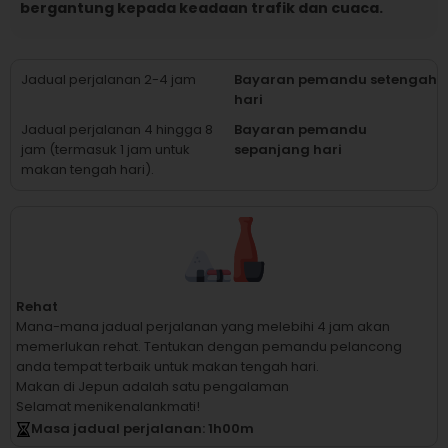
bergantung kepada keadaan trafik dan cuaca.
Jadual perjalanan 2-4 jam
Bayaran pemandu setengah
hari
Jadual perjalanan 4 hingga 8
Bayaran pemandu
jam (termasuk 1 jam untuk
sepanjang hari
makan tengah hari).
Rehat
Mana-mana jadual perjalanan yang melebihi 4 jam akan
memerlukan rehat.
Tentukan dengan pemandu pelancong
anda tempat terbaik untuk makan tengah hari.
Makan di Jepun adalah satu pengalaman
Selamat menikenalankmati!
Masa jadual perjalanan
: 1
h
00
m