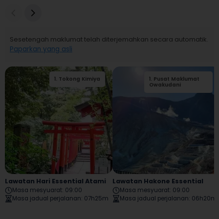
Sesetengah maklumat telah diterjemahkan secara automatik.
Paparkan yang asli
1
.
Tokong Kimiya
1
.
Pusat Maklumat
2
.
Kiunkaku
Owakudani
Lawatan Hari Essential Atami
Lawatan Hakone Essential
Masa mesyuarat
:
09:00
Masa mesyuarat
:
09:00
Masa jadual perjalanan
:
07h25m
Masa jadual perjalanan
:
06h20m