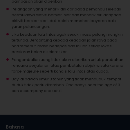
pampasan akan diberikan
Pelanggan yang menarik diri daripada pemandu selepas
bermulanya aktiviti bersiar-siar dan menarik diri daripada
aktiviti bersiar-siar tidak boleh memohon bayaran balik
yuran pelancongan.
Jika keadaan lalu lintas agak sesak, masa pulang mungkin
tertunda. Bergantung kepada keadaan jalan raya pada
hari tersebut, masa berlepas dan laluan setiap lokasi
persiaran boleh diselaraskan.
Pengembalian uang tidak akan diberikan untuk perubahan
rencana perjalanan atau pembatalan objek wisata karena
force majeure seperti kondisi lalu lintas atau cuaca.
Bayi di bawah umur 3 tahun yang tidak menduduki tempat
duduk tidak perlu ditambah.
One baby under the age of 3
can accompany one adult.
Bahasa