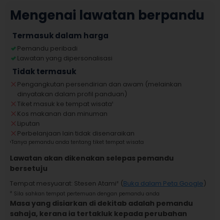
Mengenai lawatan berpandu
Termasuk dalam harga
Pemandu peribadi
Lawatan yang dipersonalisasi
Tidak termasuk
Pengangkutan persendirian dan awam (melainkan
dinyatakan dalam profil panduan)
Tiket masuk ke tempat wisata
¹
Kos makanan dan minuman
Liputan
Perbelanjaan lain tidak disenaraikan
¹
Tanya pemandu anda tentang tiket tempat wisata
Lawatan akan dikenakan selepas pemandu
bersetuju
Tempat mesyuarat
:
Stesen Atami
² (
Buka dalam Peta Google
)
²
Sila sahkan tempat pertemuan dengan pemandu anda
Masa yang disiarkan di dekitab adalah pemandu
sahaja, kerana ia tertakluk kepada perubahan