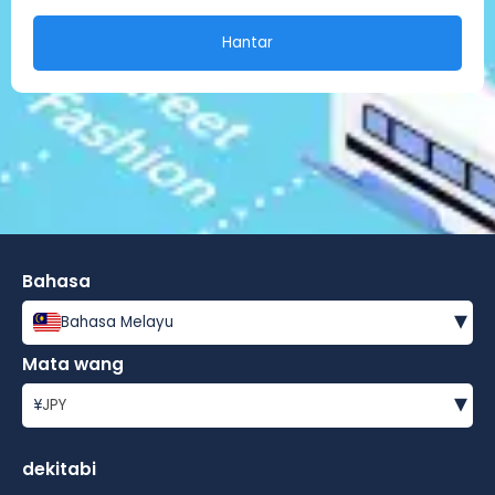
Hantar
Bahasa
▾
Bahasa Melayu
Mata wang
▾
¥
JPY
dekitabi