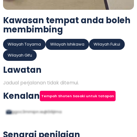
Kawasan tempat anda boleh
membimbing
Wilayah Toyama
Wilayah Ishikawa
Wilayah Fukui
Wilayah Gifu
Lawatan
Jadual perjalanan tidak ditemui.
Kenalan
Tempah Shoten Sasaki untuk tatapan
ggoc3mmipn.ie@0i9jlma
Senarai penilaian