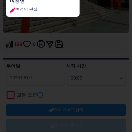
여정명
여정명 편집.
189
0
투어일
시작 시간
Navigate
forward
교통 포함
to
interact
투어 가이드 선택
with
the
calendar
장바구니에 담기
and