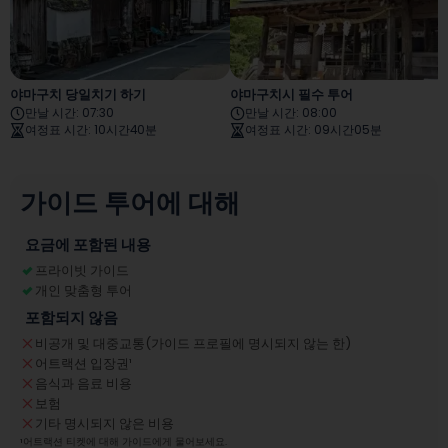
야마구치 당일치기 하기
야마구치시 필수 투어
만날 시간
:
07:30
만날 시간
:
08:00
여정표 시간
:
10시간40분
여정표 시간
:
09시간05분
가이드 투어에 대해
요금에 포함된 내용
프라이빗 가이드
개인 맞춤형 투어
포함되지 않음
비공개 및 대중교통(가이드 프로필에 명시되지 않는 한)
어트랙션 입장권
¹
음식과 음료 비용
보험
기타 명시되지 않은 비용
¹
어트랙션 티켓에 대해 가이드에게 물어보세요.