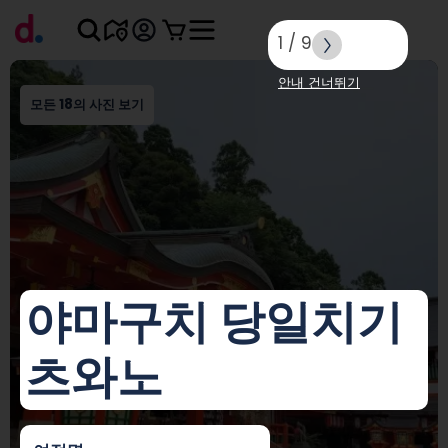
1
/
9
안내 건너뛰기
모든 18의 사진 보기
야마구치 당일치기
츠와노