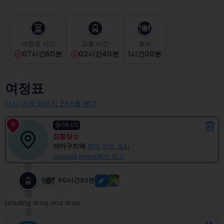
select
a
date.
Press
여정표 시간
교통 시간
휴식
the
07시간50분
02시간40분
1
시간
00
분
question
mark
key
여정표
to
get
다시 여정 페이지 안내를 본다
the
keyboard
0
shortcuts
08:00
for
집합장소
changing
야마구치역
원래 정보 표시
dates.
Google Maps에서 열기
00시간30분
Loading drag and drop...