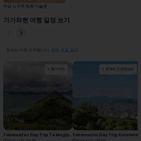
이삼 노구치 정원 미술관
가가와현 여행 일정 보기
정보는 자동 번역됩니다.
원래 정보 표시
1
.
메기지마
1
.
곤피라 오모테산도
2
.
오기지마
Takamatsu Day Trip To Megijima And Ogijima
Takamatsu Day Trip Kotohira
만날 시간
:
09:30
만날 시간
:
08:00