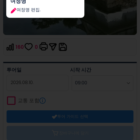
여정명
여정명 편집.
160
0
투어일
시작 시간
Navigate
forward
교통 포함
to
interact
투어 가이드 선택
with
the
calendar
장바구니에 담기
and