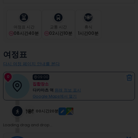
select
a
date.
Press
여정표 시간
교통 시간
휴식
the
08시간40분
02시간10분
1
시간
00
분
question
mark
key
여정표
to
get
다시 여정 페이지 안내를 본다
the
keyboard
0
shortcuts
09:00
for
집합장소
changing
다카마츠 역
원래 정보 표시
dates.
Google Maps에서 열기
00시간20분
Loading drag and drop...