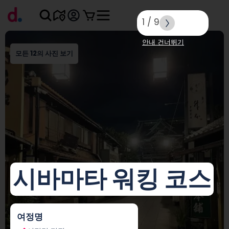
1
/
9
안내 건너뛰기
모든 12의 사진 보기
시바마타 워킹 코스
여정명