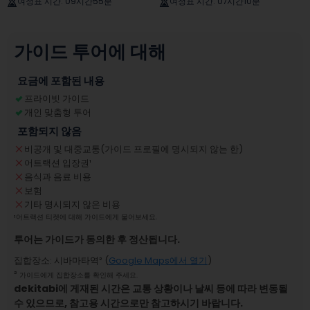
여정표 시간
:
09시간55분
여정표 시간
:
07시간10분
가이드 투어에 대해
요금에 포함된 내용
프라이빗 가이드
개인 맞춤형 투어
포함되지 않음
비공개 및 대중교통(가이드 프로필에 명시되지 않는 한)
어트랙션 입장권
¹
음식과 음료 비용
보험
기타 명시되지 않은 비용
¹
어트랙션 티켓에 대해 가이드에게 물어보세요.
투어는 가이드가 동의한 후 정산됩니다.
집합장소
:
시바마타역
² (
Google Maps에서 열기
)
²
가이드에게 집합장소를 확인해 주세요.
dekitabi에 게재된 시간은 교통 상황이나 날씨 등에 따라 변동될
수 있으므로, 참고용 시간으로만 참고하시기 바랍니다.