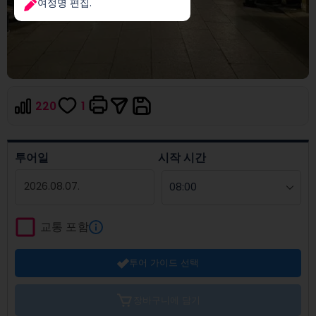
여정명 편집.
220
1
투어일
시작 시간
Navigate
forward
교통 포함
to
interact
투어 가이드 선택
with
the
calendar
장바구니에 담기
and