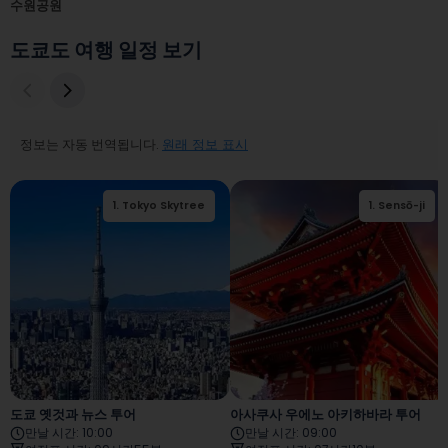
수원공원
도쿄도 여행 일정 보기
정보는 자동 번역됩니다.
원래 정보 표시
1
.
Tokyo Skytree
2
1
.
.
Sensō-ji
Sensō-ji
도쿄 옛것과 뉴스 투어
아사쿠사 우에노 아키하바라 투어
만날 시간
:
10:00
만날 시간
:
09:00