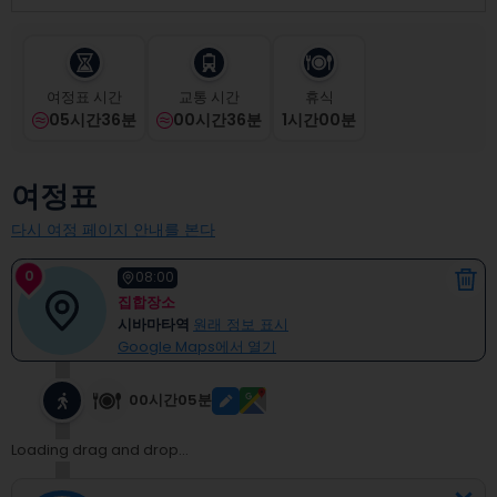
select
a
date.
Press
여정표 시간
교통 시간
휴식
the
05시간36분
00시간36분
1
시간
00
분
question
mark
key
여정표
to
get
다시 여정 페이지 안내를 본다
the
keyboard
0
shortcuts
08:00
for
집합장소
changing
시바마타역
원래 정보 표시
dates.
Google Maps에서 열기
00시간05분
Loading drag and drop...