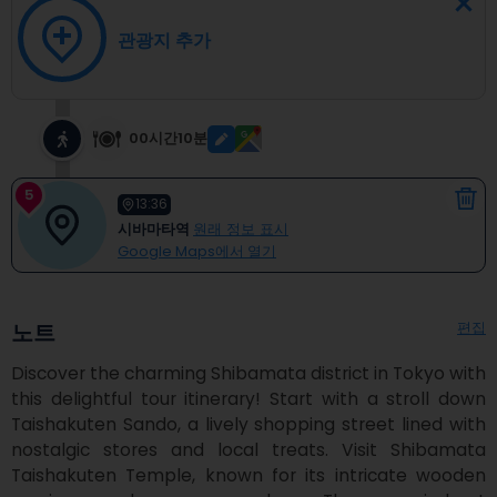
관광지 추가
00시간10분
5
13:36
시바마타역
원래 정보 표시
Google Maps에서 열기
편집
노트
Discover the charming Shibamata district in Tokyo with 
this delightful tour itinerary! Start with a stroll down 
Taishakuten Sando, a lively shopping street lined with 
nostalgic stores and local treats. Visit Shibamata 
Taishakuten Temple, known for its intricate wooden 