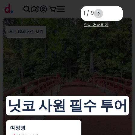
1
/
9
안내 건너뛰기
모든 18의 사진 보기
닛코 사원 필수 투어
여정명