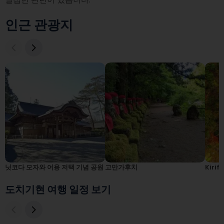
인근 관광지
닛코다 모자와 어용 저택 기념 공원
고만가후치
Kirifu
도치기현 여행 일정 보기