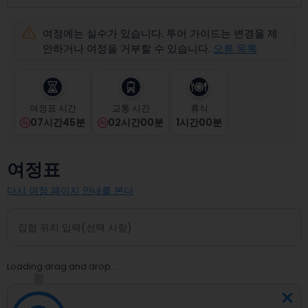
select
a
여정에는 실수가 있습니다. 투어 가이드는 변경을 제
date.
Press
안하거나 여정을 거부할 수 있습니다.
오류 목록
the
question
mark
key
여정표 시간
교통 시간
휴식
to
07시간45분
02시간00분
1
시간
00
분
get
the
keyboard
여정표
shortcuts
for
다시 여정 페이지 안내를 본다
changing
dates.
Loading drag and drop...