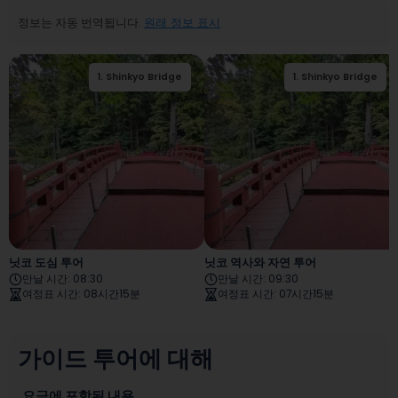
정보는 자동 번역됩니다.
원래 정보 표시
1
.
Shinkyo Bridge
2
.
Nikko Futarasan
1
.
Shinkyo Bridge
jinja
닛코 도심 투어
닛코 역사와 자연 투어
만날 시간
:
08:30
만날 시간
:
09:30
여정표 시간
:
08시간15분
여정표 시간
:
07시간15분
가이드 투어에 대해
요금에 포함된 내용