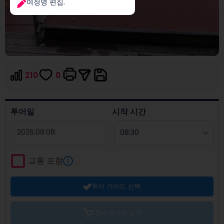
여정명 편집.
210
0
투어일
시작 시간
Navigate
forward
교통 포함
to
interact
투어 가이드 선택
with
the
calendar
장바구니에 담기
and