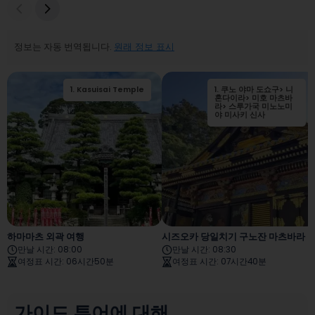
정보는 자동 번역됩니다.
원래 정보 표시
1
.
Kasuisai Temple
1
.
쿠노 야마 도쇼구> 니
2
.
가케가와성
혼다이라> 미호 마츠바
라> 스루가국 미노노미
야 미사키 신사
하마마츠 외곽 여행
시즈오카 당일치기 구노잔 마츠바라 미호
만날 시간
:
08:00
만날 시간
:
08:30
여정표 시간
:
06시간50분
여정표 시간
:
07시간40분
가이드 투어에 대해