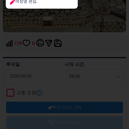
여정명 편집.
179
0
투어일
시작 시간
Navigate
forward
교통 포함
to
interact
투어 가이드 선택
with
the
calendar
장바구니에 담기
and