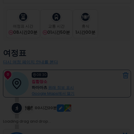
select
a
date.
Press
여정표 시간
교통 시간
휴식
the
08시간20분
01시간50분
1
시간
00
분
question
mark
key
여정표
to
get
다시 여정 페이지 안내를 본다
the
keyboard
0
shortcuts
08:30
for
집합장소
changing
하마마츠
원래 정보 표시
dates.
Google Maps에서 열기
00시간20분
Loading drag and drop...