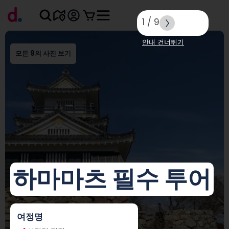
1
/
9
안내 건너뛰기
모든 9의 사진 보기
하마마츠 필수 투어
여정명