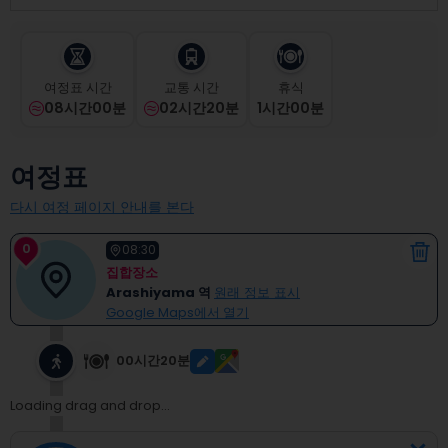
select
a
date.
Press
여정표 시간
교통 시간
휴식
the
08시간00분
02시간20분
1
시간
00
분
question
mark
key
여정표
to
get
다시 여정 페이지 안내를 본다
the
keyboard
0
shortcuts
08:30
for
집합장소
changing
Arashiyama 역
원래 정보 표시
dates.
Google Maps에서 열기
00시간20분
Loading drag and drop...