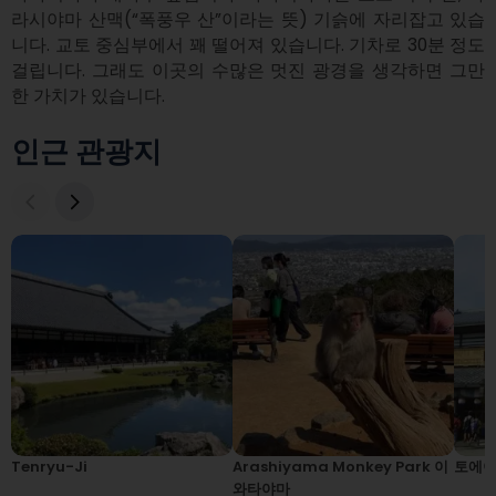
라시야마 산맥(“폭풍우 산”이라는 뜻) 기슭에 자리잡고 있습
니다. 교토 중심부에서 꽤 떨어져 있습니다. 기차로 30분 정도 
걸립니다. 그래도 이곳의 수많은 멋진 광경을 생각하면 그만
한 가치가 있습니다.
인근 관광지
Tenryu-Ji
Arashiyama Monkey Park 이
토에이
와타야마