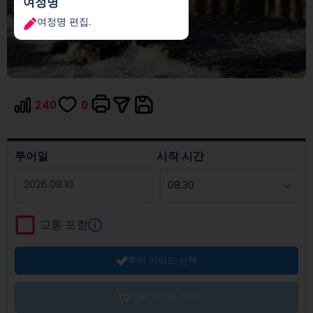
여정명
여정명 편집.
240
0
투어일
시작 시간
Navigate
forward
교통 포함
to
interact
투어 가이드 선택
with
the
calendar
장바구니에 담기
and