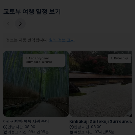
교토부 여행 일정 보기
정보는 자동 번역됩니다.
원래 정보 표시
1
.
Arashiyama
2
.
Togetsukyo
1
.
Ryōan-ji
Bamboo Grove
Bridge
아라시야마 북쪽 사원 투어
Kinkakuji Daitokuji Surroundings Tour
만날 시간
:
08:00
만날 시간
:
08:00
여정표 시간
:
08시간05분
여정표 시간
:
07시간55분