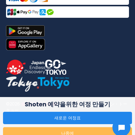
Shoten 예약을위한 여정 만들기
©
2026
合同会社dekitabi
.
메이드 인 도쿄
. メード・イン・トー
キョー
새로운 여정표
나중에