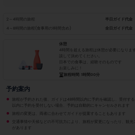
2～4時間の旅程
半日ガイド代金
4～8時間の旅程(食事用の1時間含め)
全日ガイド代金
休憩
4時間を超える旅程は休憩が必要になりま
談して決めてください。
日本での食事は、経験そのものです
お楽しみに！
旅程時間
: 1
時間
00
分
予約案内
旅程が予約された後、ガイドは48時間以内に予約を確認し、受付する
以内に予約を受付しない場合、予約は自動的にキャンセルされます
旅程の変更は、両者に合わせてガイドが提案することもあります
交通事情や天候などの不可抗力により、旅程が変更になったり、観光
があります