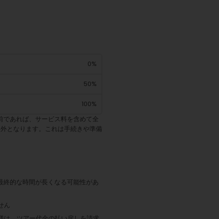
0%
50%
100%
前であれば、サービス料を含めて全
象外となります。これは手続きや準備
最終的な時間が長くなる可能性があ
せん
様は、ツアー代金の払い戻しを請求