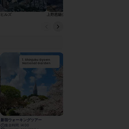
木ヒルズ
上野恩賜公園
皇居
3
1
.
.
Shinjuku Gyoen
原宿キャットストリ
2
.
Meiji Jingu
4
1
.
.
Shinjuku Gyoen
渋谷スクランブル交
3
.
忠犬ハチ公像
2
.
花園神社
ート ノースサイド
National Garden
差点
National Garden
新宿ウォーキングツアー
新宿ウォーキングツアー
集合時間
:
14:00
集合時間
:
15:30