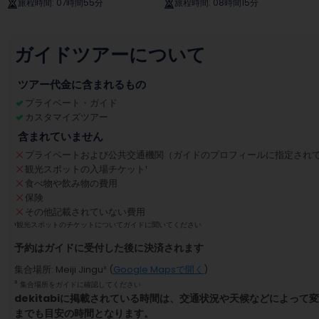
旅程時間
:
07時間55分
旅程時間
:
08時間15分
ガイドツアーについて
ツアー代金に含まれるもの
プライベート・ガイド
カスタマイズツアー
含まれていません
プライベートおよび公共交通機関（ガイドのプロフィールに指定され
観光スポットの入場チケット
¹
食べ物や飲み物の費用
保険
その他記載されていない費用
¹
観光スポットのチケットについてガイドに聞いてください
予約はガイドに受付した後に決済されます
集合場所
:
Meiji Jingu
² (
Google Mapsで開く
)
²
集合場所をガイドに確認してください
dekitabiに掲載されている時間は、交通状況や天候などによっ
までも目安の時間となります。