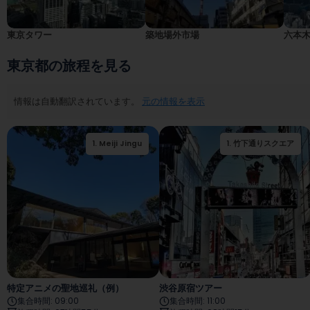
東京タワー
築地場外市場
六本
東京都の旅程を見る
情報は自動翻訳されています。
元の情報を表示
1
.
Meiji Jingu
2
1
.
.
竹下通りスクエア
竹下通りスクエア
特定アニメの聖地巡礼（例）
渋谷原宿ツアー
集合時間
:
09:00
集合時間
:
11:00