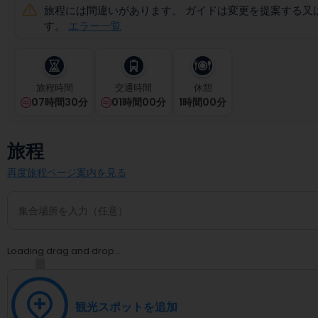
and
旅程には間違いがあります。 ガイドは変更を提案する又
select
す。
エラー一覧
a
date.
Press
the
旅程時間
交通時間
休憩
question
07時間30分
01時間00分
1
時間
00
分
mark
key
to
旅程
get
the
再度旅程ページ案内を見る
keyboard
shortcuts
for
changing
dates.
Loading drag and drop...
観光スポットを追加