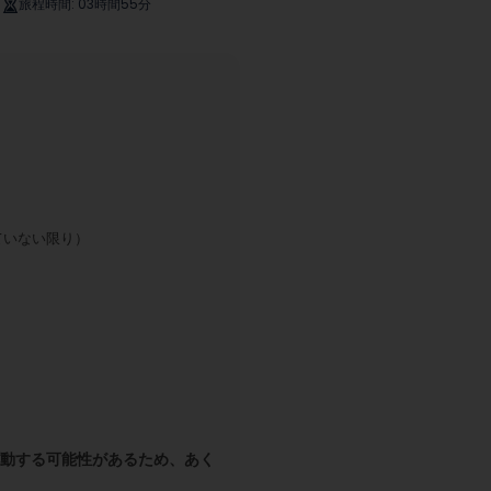
旅程時間
:
03時間55分
旅程時間
:
04時間10分
ていない限り）
て変動する可能性があるため、あく