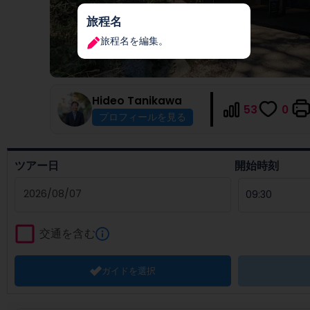
旅程名
旅程名を編集。
Hideo
Tanikawa
53
0
プロフィールを見る
ツアー日
開始時刻
Navigate
forward
交通を含む
to
interact
ガイドを選択
with
the
calendar