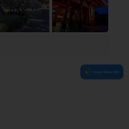
3
1
2
Google Mapsで開く