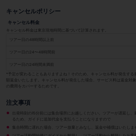
キャンセルポリシー
キャンセル料金
キャンセル料金は東京現地時間に基づいて計算されます。
ツアー日の48時間以上前
ツアー日の24〜48時間前
ツアー日の24時間未満前
*予定が変わることもありますよね！そのため、キャンセル料が発生する
額返金いたします。キャンセル料が発生した場合、サービス料は返金対
の費用をカバーするためです。
注文事項
出発時刻の15分前には集合場所にお越しください。ツアーが遅延し、
るため、ガイドに追加代金を支払うことになりますので
集合時間に遅れた場合、ツアー放棄とみなし、返金や補償はいたしま
ツアー活動開始後にガイドから離脱し、ツアー活動から離脱したお客