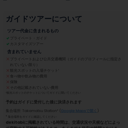
ガイドツアーについて
ツアー代金に含まれるもの
プライベート・ガイド
カスタマイズツアー
含まれていません
プライベートおよび公共交通機関（ガイドのプロフィールに指定さ
れていない限り）
観光スポットの入場チケット
¹
食べ物や飲み物の費用
保険
その他記載されていない費用
¹
観光スポットのチケットについてガイドに聞いてください
予約はガイドに受付した後に決済されます
集合場所
:
Takamatsu Station
² (
Google Mapsで開く
)
²
集合場所をガイドに確認してください
dekitabiに掲載されている時間は、交通状況や天候などによっ