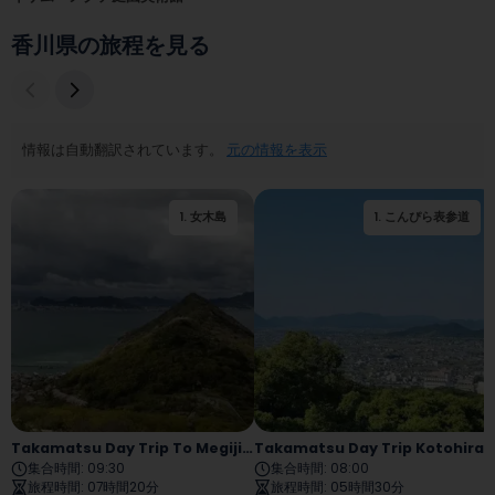
香川県の旅程を見る
情報は自動翻訳されています。
元の情報を表示
1
.
女木島
1
.
こんぴら表参道
2
.
男木島
Takamatsu Day Trip To Megijima And Ogijima
Takamatsu Day Trip Kotohira
集合時間
:
09:30
集合時間
:
08:00
旅程時間
:
07時間20分
旅程時間
:
05時間30分