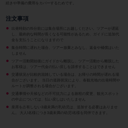
続きや準備の費用をカバーするためです。
注文事項
出発時刻の15分前には集合場所にお越しください。ツアーが遅延
し、最終的な時間が長くなる可能性があるため、ガイドに追加代
金を支払うことになりますので
集合時間に遅れた場合、ツアー放棄とみなし、返金や補償はいた
しません
ツアー活動開始後にガイドから離脱し、ツアー活動から離脱した
お客様は、ツアー代金の払い戻しを請求することはできません
交通状況が比較的混雑している場合は、お帰りの時間が遅れる場
合がございます。 当日の道路状況により、各観光地の出発時間や
ルートが調整される場合がございます。
交通事情や天候などの不可抗力による旅程の変更、観光スポット
の中止については、払い戻しはいたしません
座席を占有しない3歳未満の乳幼児は、追加する必要はありませ
ん。
大人1名様につき3歳未満の幼児1名様を同伴できます。