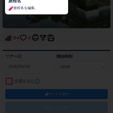
旅程名
旅程名を編集。
154
0
ツアー日
開始時刻
Navigate
forward
交通を含む
to
interact
ガイドを選択
with
the
calendar
カートに追加
and