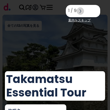
1
/
9
案内をスキップ
全ての12の写真を見る
Takamatsu
Essential Tour