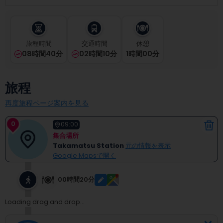
select
a
date.
Press
旅程時間
交通時間
休憩
the
08時間40分
02時間10分
1
時間
00
分
question
mark
key
旅程
to
get
再度旅程ページ案内を見る
the
keyboard
0
shortcuts
09:00
for
集合場所
changing
Takamatsu Station
元の情報を表示
dates.
Google Mapsで開く
00時間20分
Loading drag and drop...