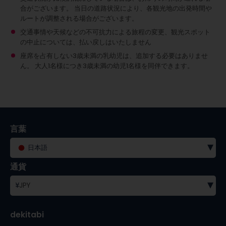
合がございます。 当日の道路状況により、各観光地の出発時間や
ルートが調整される場合がございます。
交通事情や天候などの不可抗力による旅程の変更、観光スポット
の中止については、払い戻しはいたしません
座席を占有しない3歳未満の乳幼児は、追加する必要はありませ
ん。
大人1名様につき3歳未満の幼児1名様を同伴できます。
言葉
▾
日本語
通貨
▾
¥
JPY
dekitabi