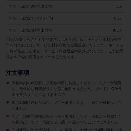
ツアー日の48時間以上前
0%
ツアー日の24〜48時間前
50%
ツアー日の24時間未満前
100%
*予定が変わることもありますよね！そのため、キャンセル料が発生
する前であれば、サービス料を含めて全額返金いたします。キャンセ
ル料が発生した場合、サービス料は返金対象外となります。これは手
続きや準備の費用をカバーするためです。
注文事項
出発時刻の15分前には集合場所にお越しください。ツアーが遅延
し、最終的な時間が長くなる可能性があるため、ガイドに追加代
金を支払うことになりますので
集合時間に遅れた場合、ツアー放棄とみなし、返金や補償はいた
しません
ツアー活動開始後にガイドから離脱し、ツアー活動から離脱した
お客様は、ツアー代金の払い戻しを請求することはできません
交通状況が比較的混雑している場合は、お帰りの時間が遅れる場