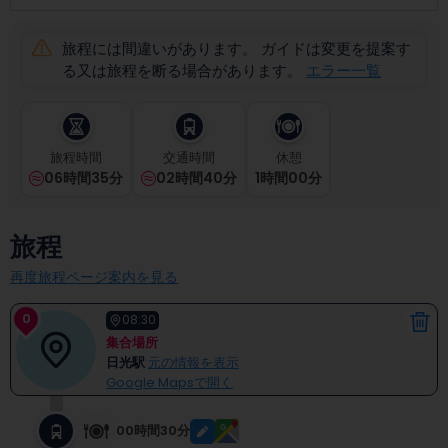
select
a
旅程には間違いがあります。 ガイドは変更を提案す
date.
Press
る又は旅程を断る場合があります。
エラー一覧
the
question
mark
key
旅程時間
交通時間
休憩
to
06時間35分
02時間40分
1
時間
00
分
get
the
keyboard
旅程
shortcuts
for
再度旅程ページ案内を見る
changing
dates.
0
08:30
集合場所
日光駅
元の情報を表示
Google Mapsで開く
00時間30分