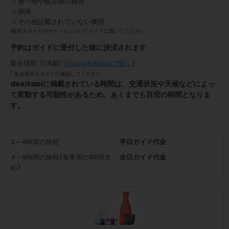
食べ物や飲み物の費用
保険
その他記載されていない費用
¹
観光スポットのチケットについてガイドに聞いてください
予約はガイドに受付した後に決済されます
集合場所
:
日光駅
² (
Google Mapsで開く
)
²
集合場所をガイドに確認してください
dekitabiに掲載されている時間は、交通状況や天候などによっ
て変動する可能性があるため、あくまでも目安の時間となりま
す。
2～4時間の旅程
半日ガイド代金
4～8時間の旅程(食事用の1時間含
全日ガイド代金
め)