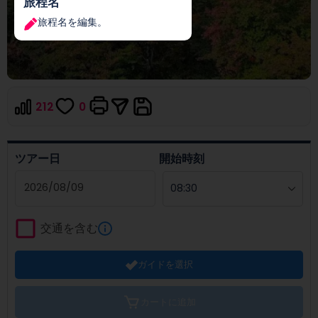
旅程名
旅程名を編集。
212
0
ツアー日
開始時刻
Navigate
forward
交通を含む
to
interact
ガイドを選択
with
the
calendar
カートに追加
and