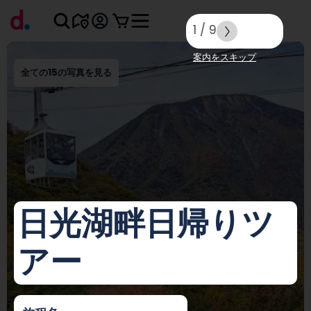
1
/
9
案内をスキップ
全ての15の写真を見る
日光湖畔日帰りツ
アー