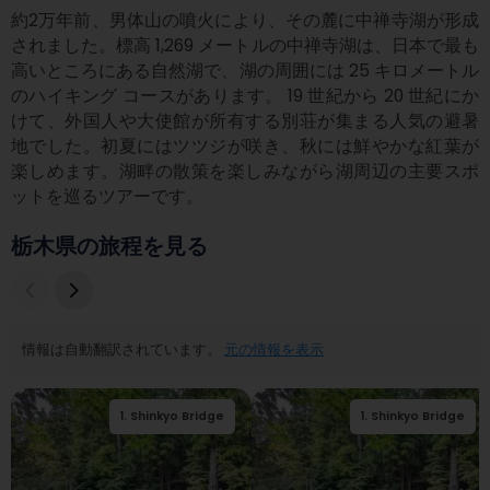
約2万年前、男体山の噴火により、その麓に中禅寺湖が形成
されました。標高 1,269 メートルの中禅寺湖は、日本で最も
高いところにある自然湖で、湖の周囲には 25 キロメートル
のハイキング コースがあります。 19 世紀から 20 世紀にか
けて、外国人や大使館が所有する別荘が集まる人気の避暑
地でした。初夏にはツツジが咲き、秋には鮮やかな紅葉が
楽しめます。湖畔の散策を楽しみながら湖周辺の主要スポ
ットを巡るツアーです。
栃木県の旅程を見る
情報は自動翻訳されています。
元の情報を表示
1
.
Shinkyo Bridge
2
.
Nikko Futarasan
1
.
Shinkyo Bridge
jinja