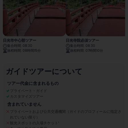
日光市中心部ツアー
日光寺院必須ツアー
集合時間
:
08:30
集合時間
:
08:30
旅程時間
:
08時間15分
旅程時間
:
07時間10分
ガイドツアーについて
ツアー代金に含まれるもの
プライベート・ガイド
カスタマイズツアー
含まれていません
プライベートおよび公共交通機関（ガイドのプロフィールに指定さ
れていない限り）
観光スポットの入場チケット
¹