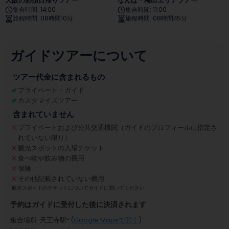
大阪の必須日帰りツアー
なんば・梅田エリアツアー
集合時間
:
14:00
集合時間
:
11:00
旅程時間
:
08時間10分
旅程時間
:
08時間45分
ガイドツアーについて
ツアー代金に含まれるもの
プライベート・ガイド
カスタマイズツアー
含まれていません
プライベートおよび公共交通機関（ガイドのプロフィールに指定さ
れていない限り）
観光スポットの入場チケット
¹
食べ物や飲み物の費用
保険
その他記載されていない費用
¹
観光スポットのチケットについてガイドに聞いてください
予約はガイドに受付した後に決済されます
集合場所
:
天王寺駅
² (
Google Mapsで開く
)