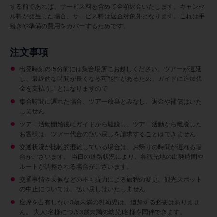
する前であれば、サービス料を含めて全額返金いたします。キャンセ
ル料が発生した場合、サービス料は返金対象外となります。これは手
続きや準備の費用をカバーするためです。
注文事項
出発時刻の15分前には集合場所にお越しください。ツアーが遅延
し、最終的な時間が長くなる可能性があるため、ガイドに追加代
金を支払うことになりますので
集合時間に遅れた場合、ツアー放棄とみなし、返金や補償はいた
しません
ツアー活動開始後にガイドから離脱し、ツアー活動から離脱した
お客様は、ツアー代金の払い戻しを請求することはできません
交通状況が比較的混雑している場合は、お帰りの時間が遅れる場
合がございます。 当日の道路状況により、各観光地の出発時間や
ルートが調整される場合がございます。
交通事情や天候などの不可抗力による旅程の変更、観光スポット
の中止については、払い戻しはいたしません
座席を占有しない3歳未満の乳幼児は、追加する必要はありませ
ん。
大人1名様につき3歳未満の幼児1名様を同伴できます。