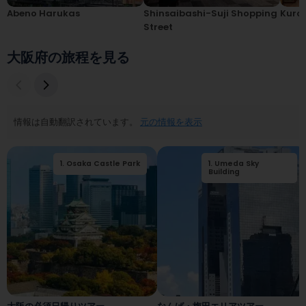
Abeno Harukas
Shinsaibashi-Suji Shopping
Kuro
Street
大阪府の旅程を見る
情報は自動翻訳されています。
元の情報を表示
1
.
Osaka Castle Park
1
.
Umeda Sky
2
.
Osaka Castle
Building