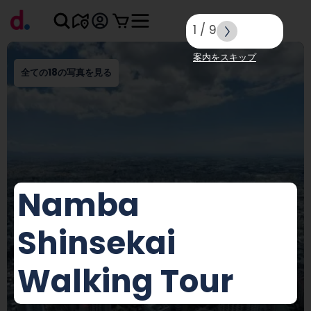
1
/
9
案内をスキップ
全ての18の写真を見る
Namba
Shinsekai
Walking Tour