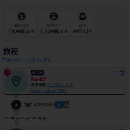
select
a
date.
Press
旅程時間
交通時間
休憩
the
10時間20分
02時間30分
1
時間
00
分
question
mark
key
旅程
to
get
再度旅程ページ案内を見る
the
keyboard
0
shortcuts
11:00
for
集合場所
changing
天王寺駅
元の情報を表示
dates.
Google Mapsで開く
00時間20分
Loading drag and drop...