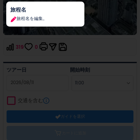
旅程名
旅程名を編集。
319
0
ツアー日
開始時刻
Navigate
forward
交通を含む
to
interact
ガイドを選択
with
the
calendar
カートに追加
and