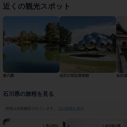
近くの観光スポット
兼六園
金沢21世紀美術館
金沢
石川県の旅程を見る
情報は自動翻訳されています。
元の情報を表示
1
.
尾山神社
2
.
金沢市足軽資料館
1
.
金沢城公園