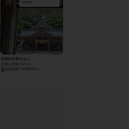
Shrine
寺院以外何もない
古い地区と住宅
集合時間
:
08:00
集合時間
:
09:00
旅程時間
:
07時間35分
旅程時間
:
07時間15分