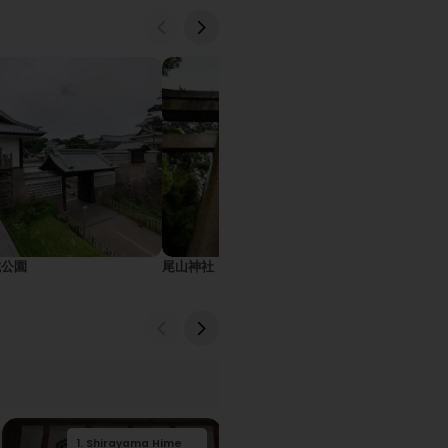
城公園
尾山神社
妙立寺 (忍者寺
1
.
Shirayama Hime
3
.
武家屋敷跡 野村家
2
.
兼六園
2
4
.
.
妙立寺 (忍者寺)
長町武家屋敷跡
1
.
ひがし茶屋街
3
.
石浦神社