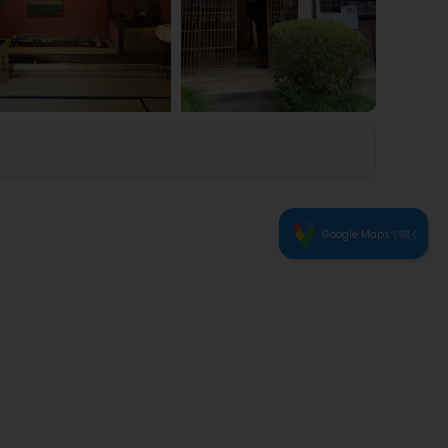
6
1
4
5
2
3
Google Mapsで開く