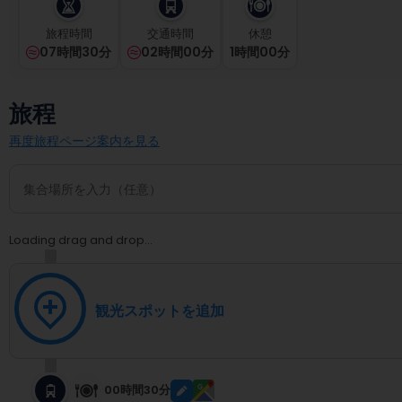
select
a
旅程時間
交通時間
休憩
date.
07時間30分
02時間00分
1
時間
00
分
Press
the
question
旅程
mark
key
再度旅程ページ案内を見る
to
get
the
keyboard
shortcuts
Loading drag and drop...
for
changing
dates.
観光スポットを追加
00時間30分