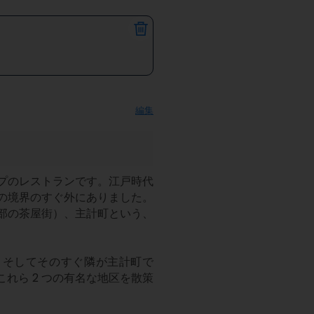
編集
のレストランです。江戸時代 
常は市の境界のすぐ外にありました。
部の茶屋街）、主計町という、
。そしてそのすぐ隣が主計町で
れら 2 つの有名な地区を散策