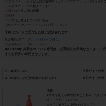
プライベートおよび公共交通機関（ガイドのプロフィールに指定され
観光スポットの入場チケット
¹
食べ物や飲み物の費用
保険
その他記載されていない費用
¹
観光スポットのチケットについてガイドに聞いてください
予約はガイドに受付した後に決済されます
集合場所
:
鼓門
² (
Google Mapsで開く
)
²
集合場所をガイドに確認してください
dekitabiに掲載されている時間は、交通状況や天候などによっ
までも目安の時間となります。
2～4時間の旅程
半日ガイド代金
4～8時間の旅程(食事用の1時間含め)
全日ガイド代金
休憩
4時間を超える旅程は休憩が必要になりま
談して決めてください。
日本での食事は、経験そのものです