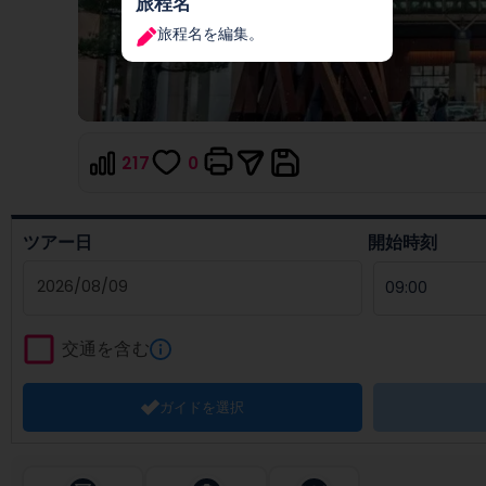
旅程名
旅程名を編集。
217
0
ツアー日
開始時刻
Navigate
forward
交通を含む
to
interact
ガイドを選択
with
the
calendar
and