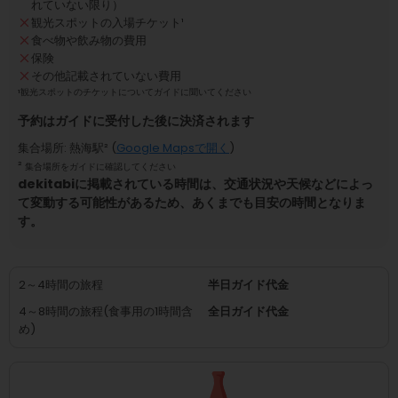
れていない限り）
観光スポットの入場チケット
¹
食べ物や飲み物の費用
保険
その他記載されていない費用
¹
観光スポットのチケットについてガイドに聞いてください
予約はガイドに受付した後に決済されます
集合場所
:
熱海駅
² (
Google Mapsで開く
)
²
集合場所をガイドに確認してください
dekitabiに掲載されている時間は、交通状況や天候などによっ
て変動する可能性があるため、あくまでも目安の時間となりま
す。
2～4時間の旅程
半日ガイド代金
4～8時間の旅程(食事用の1時間含
全日ガイド代金
め)