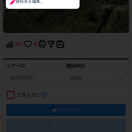
旅程名を編集。
327
0
ツアー日
開始時刻
Navigate
forward
交通を含む
to
interact
ガイドを選択
with
the
calendar
カートに追加
and