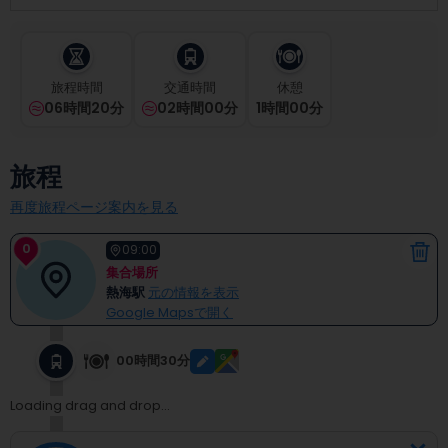
select
a
date.
Press
旅程時間
交通時間
休憩
the
06時間20分
02時間00分
1
時間
00
分
question
mark
key
旅程
to
get
再度旅程ページ案内を見る
the
keyboard
0
shortcuts
09:00
for
集合場所
changing
熱海駅
元の情報を表示
dates.
Google Mapsで開く
00時間30分
Loading drag and drop...