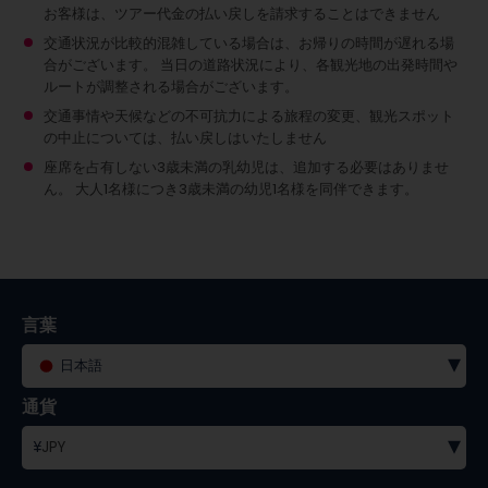
お客様は、ツアー代金の払い戻しを請求することはできません
交通状況が比較的混雑している場合は、お帰りの時間が遅れる場
合がございます。 当日の道路状況により、各観光地の出発時間や
ルートが調整される場合がございます。
交通事情や天候などの不可抗力による旅程の変更、観光スポット
の中止については、払い戻しはいたしません
座席を占有しない3歳未満の乳幼児は、追加する必要はありませ
ん。
大人1名様につき3歳未満の幼児1名様を同伴できます。
言葉
▾
日本語
通貨
▾
¥
JPY