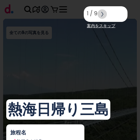
1
/
9
案内をスキップ
全ての9の写真を見る
熱海日帰り三島
旅程名