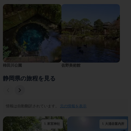
柿田川公園
佐野美術館
静岡県の旅程を見る
情報は自動翻訳されています。
元の情報を表示
1
.
來宮神社
1
.
大涌谷案内所
2
.
Kiunkaku