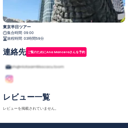
東京半日ツアー
集合時間
:
09:00
旅程時間
:
03時間59分
連絡先
ご覧のためにAna Manceraさんを予約
phi@nlotaaimtilsscacu.toom
レビュー一覧
レビューを掲載されていません。