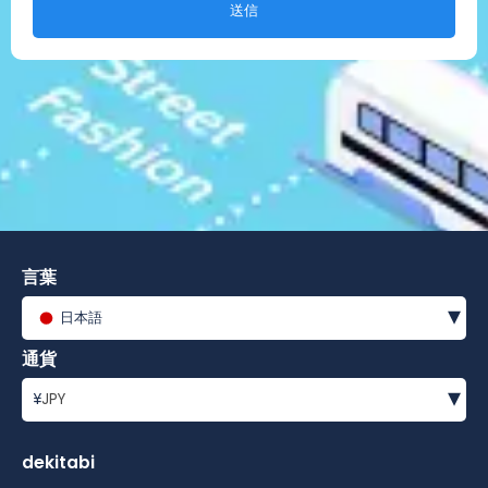
送信
言葉
▾
日本語
通貨
▾
¥
JPY
dekitabi