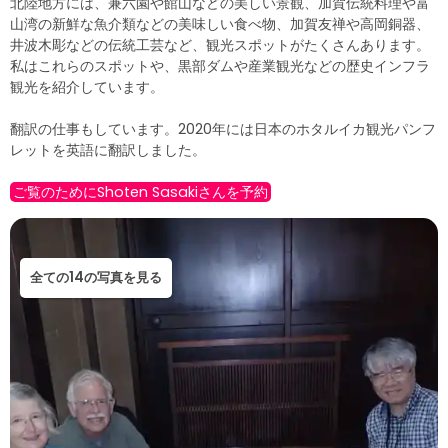
北陸地方には、兼六園や館山などの美しい景観、加賀伝統料理や富
山湾の新鮮な魚介類などの美味しい食べ物、加賀友禅や高岡銅器、
井波木彫などの伝統工芸など、観光スポットがたくさんあります。
私はこれらのスポットや、黒部ダムや産業観光などの歴史インフラ
観光を紹介しています。
翻訳の仕事もしています。2020年には日本のホタルイカ観光パンフ
レットを英語に翻訳しました。
ご覧のためにShoten Sasakiさんを予約
全ての14の写真を見る