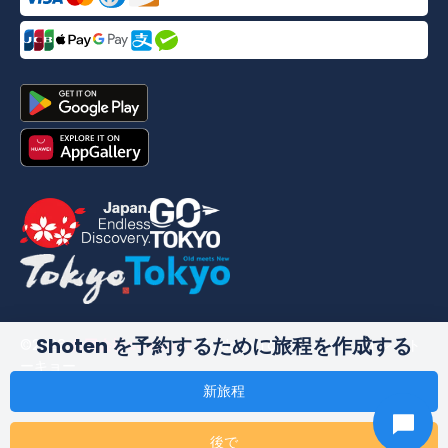
Shoten を予約するために旅程を作成する
©
2026
合同会社dekitabi
.
Made in Tokyo
. メード・イン・ト
ーキョー
新旅程
後で