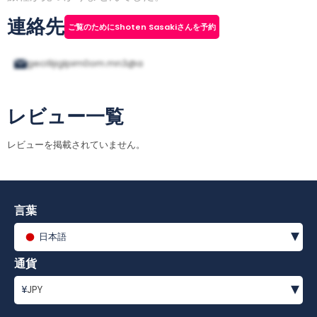
連絡先
ご覧のためにShoten Sasakiさんを予約
geci9jiglpim0om.mn3@a
レビュー一覧
レビューを掲載されていません。
言葉
▾
日本語
通貨
▾
¥
JPY