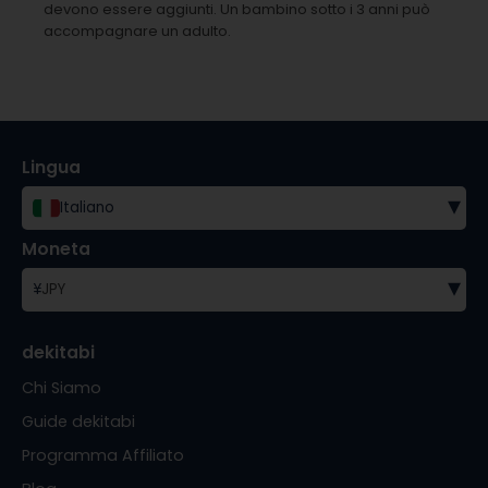
devono essere aggiunti.
Un bambino sotto i 3 anni può
accompagnare un adulto.
Lingua
▾
Italiano
Moneta
▾
¥
JPY
dekitabi
Chi Siamo
Guide dekitabi
Programma Affiliato