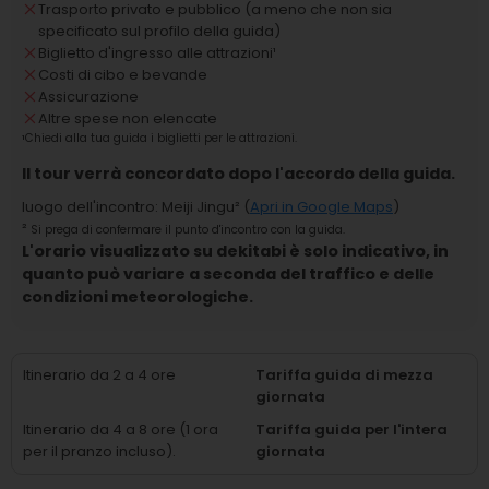
Trasporto privato e pubblico (a meno che non sia
specificato sul profilo della guida)
Biglietto d'ingresso alle attrazioni
¹
Costi di cibo e bevande
Assicurazione
Altre spese non elencate
¹
Chiedi alla tua guida i biglietti per le attrazioni.
Il tour verrà concordato dopo l'accordo della guida.
luogo dell'incontro
:
Meiji Jingu
² (
Apri in Google Maps
)
²
Si prega di confermare il punto d'incontro con la guida.
L'orario visualizzato su dekitabi è solo indicativo, in
quanto può variare a seconda del traffico e delle
condizioni meteorologiche.
Itinerario da 2 a 4 ore
Tariffa guida di mezza
giornata
Itinerario da 4 a 8 ore (1 ora
Tariffa guida per l'intera
per il pranzo incluso).
giornata