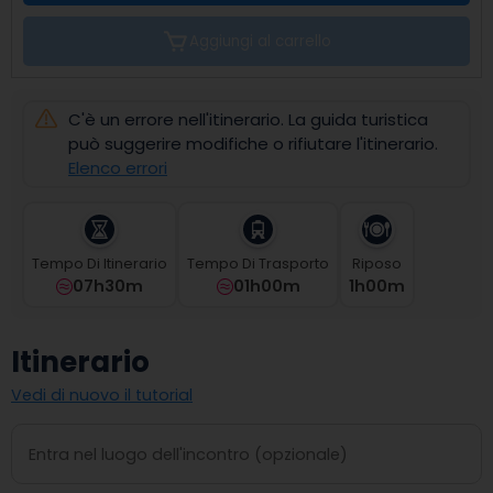
the
calendar
Aggiungi al carrello
and
select
a
C'è un errore nell'itinerario. La guida turistica
date.
Press
può suggerire modifiche o rifiutare l'itinerario.
the
Elenco errori
question
mark
key
to
Tempo Di Itinerario
Tempo Di Trasporto
Riposo
get
07h30m
01h00m
1
H
00
M
the
keyboard
shortcuts
Itinerario
for
changing
Vedi di nuovo il tutorial
dates.