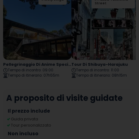
Square
Street
Pellegrinaggio Di Anime Specifici (esempio)
Tour Di Shibuya-Harajuku
Tempo di incontro
:
09:00
Tempo di incontro
:
11:00
Tempo di itinerario
:
07h55m
Tempo di itinerario
:
08h15m
A proposito di visite guidate
Il prezzo include
Guida privata
Tour personalizzato
Non incluso