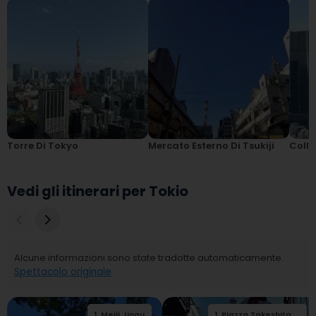
Torre Di Tokyo
Mercato Esterno Di Tsukiji
Colli
Vedi gli itinerari per Tokio
Alcune informazioni sono state tradotte automaticamente.
Spettacolo originale
1
.
Meiji Jingu
2
1
.
.
Piazza Takeshita
Takeshita Street