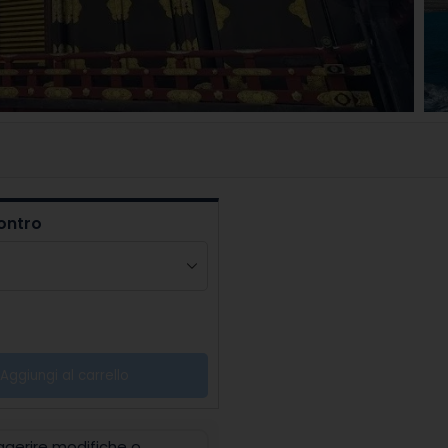
ontro
Aggiungi al carrello
suggerire modifiche o