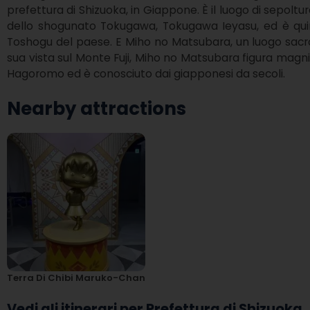
prefettura di Shizuoka, in Giappone. È il luogo di sepoltu
dello shogunato Tokugawa, Tokugawa Ieyasu, ed è quindi
Toshogu del paese. E Miho no Matsubara, un luogo sacr
sua vista sul Monte Fuji, Miho no Matsubara figura magni
Hagoromo ed è conosciuto dai giapponesi da secoli.
Nearby attractions
Terra Di Chibi Maruko-Chan
Vedi gli itinerari per Prefettura di Shizuoka