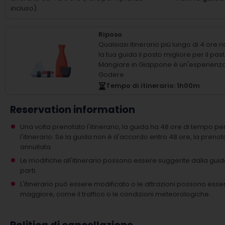
incluso).
Riposo
Qualsiasi itinerario più lungo di 4 ore 
la tua guida il posto migliore per il past
Mangiare in Giappone è un'esperienz
Godere
Tempo di itinerario
: 1
h
00
m
Reservation information
Una volta prenotato l'itinerario, la guida ha 48 ore di tempo 
l'itinerario. Se la guida non è d'accordo entro 48 ore, la pre
annullata.
Le modifiche all'itinerario possono essere suggerite dalla gu
parti.
L'itinerario può essere modificato o le attrazioni possono esse
maggiore, come il traffico o le condizioni meteorologiche.