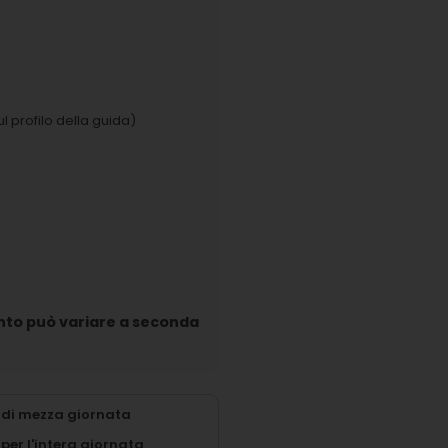
l profilo della guida)
uanto può variare a seconda
 di mezza giornata
per l'intera giornata