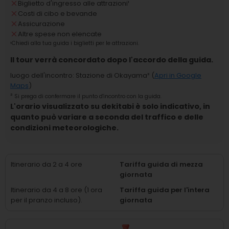
Biglietto d'ingresso alle attrazioni
¹
Costi di cibo e bevande
Assicurazione
Altre spese non elencate
¹
Chiedi alla tua guida i biglietti per le attrazioni.
Il tour verrà concordato dopo l'accordo della guida.
luogo dell'incontro
:
Stazione di Okayama
² (
Apri in Google
Maps
)
²
Si prega di confermare il punto d'incontro con la guida.
L'orario visualizzato su dekitabi è solo indicativo, in
quanto può variare a seconda del traffico e delle
condizioni meteorologiche.
Itinerario da 2 a 4 ore
Tariffa guida di mezza
giornata
Itinerario da 4 a 8 ore (1 ora
Tariffa guida per l'intera
per il pranzo incluso).
giornata