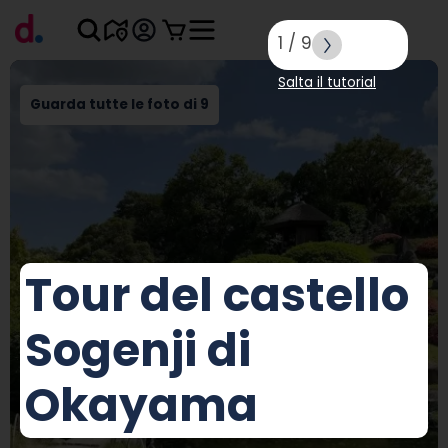
1
/
9
Salta il tutorial
Guarda tutte le foto di 9
Tour del castello
Sogenji di
Okayama