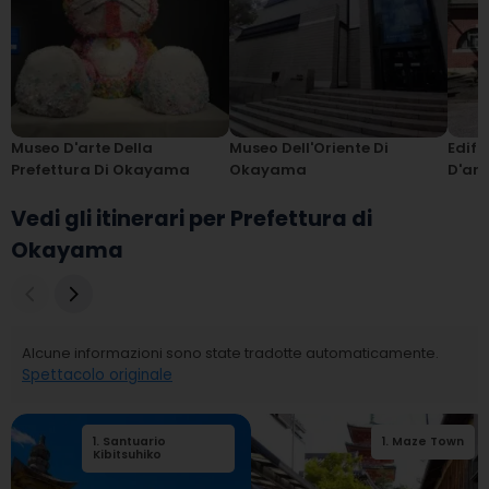
Museo D'arte Della
Museo Dell'Oriente Di
Edifi
Prefettura Di Okayama
Okayama
D'art
Vedi gli itinerari per Prefettura di
Okayama
Alcune informazioni sono state tradotte automaticamente.
Spettacolo originale
1
.
Santuario
2
.
Santuario
1
.
Maze Town
Kibitsuhiko
Kibitsuhiko