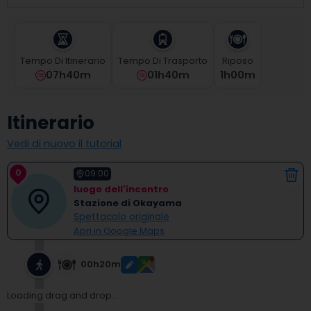
select
a
date.
Press
Tempo Di Itinerario
Tempo Di Trasporto
Riposo
the
07h40m
01h40m
1
H
00
M
question
mark
key
Itinerario
to
get
Vedi di nuovo il tutorial
the
keyboard
0
shortcuts
09:00
for
luogo dell'incontro
changing
Stazione di Okayama
dates.
Spettacolo originale
Apri in Google Maps
00h20m
Loading drag and drop...