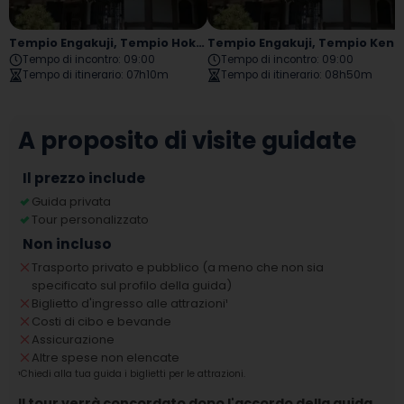
Tempio Engakuji, Tempio Hokokuji, Via Komachi, Santuario Tsurugaoka Hachimangu, Tempio Hasedera
Tempio Engakuji, Tempio Kenchoji, Santuario Tsurugaoka Hachimangu, Via Komachi E Kamakura Daibutsu
Tempo di incontro
:
09:00
Tempo di incontro
:
09:00
Tempo di itinerario
:
07h10m
Tempo di itinerario
:
08h50m
A proposito di visite guidate
Il prezzo include
Guida privata
Tour personalizzato
Non incluso
Trasporto privato e pubblico (a meno che non sia
specificato sul profilo della guida)
Biglietto d'ingresso alle attrazioni
¹
Costi di cibo e bevande
Assicurazione
Altre spese non elencate
¹
Chiedi alla tua guida i biglietti per le attrazioni.
Il tour verrà concordato dopo l'accordo della guida.