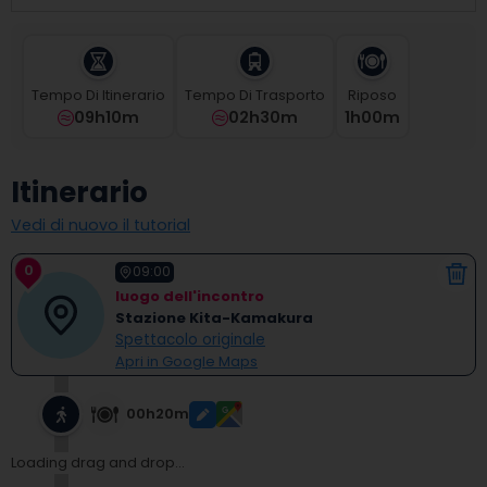
select
a
date.
Press
Tempo Di Itinerario
Tempo Di Trasporto
Riposo
the
09h10m
02h30m
1
H
00
M
question
mark
key
Itinerario
to
get
Vedi di nuovo il tutorial
the
keyboard
0
shortcuts
09:00
for
luogo dell'incontro
changing
Stazione Kita-Kamakura
dates.
Spettacolo originale
Apri in Google Maps
00h20m
Loading drag and drop...