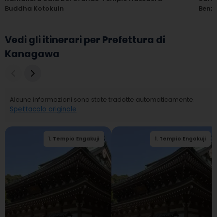
Buddha Kotokuin
Benz
Vedi gli itinerari per Prefettura di
Kanagawa
Alcune informazioni sono state tradotte automaticamente.
Spettacolo originale
1
.
Tempio Engakuji
2
1
.
.
Tempio Hokokuji
Tempio Engakuji