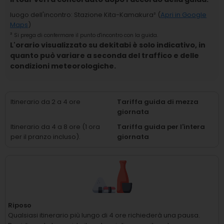
luogo dell'incontro
:
Stazione Kita-Kamakura
² (
Apri in Google
Maps
)
²
Si prega di confermare il punto d'incontro con la guida.
L'orario visualizzato su dekitabi è solo indicativo, in
quanto può variare a seconda del traffico e delle
condizioni meteorologiche.
Itinerario da 2 a 4 ore
Tariffa guida di mezza
giornata
Itinerario da 4 a 8 ore (1 ora
Tariffa guida per l'intera
per il pranzo incluso).
giornata
Riposo
Qualsiasi itinerario più lungo di 4 ore richiederà una pausa.