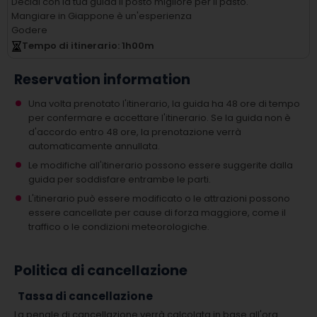
Decidi con la tua guida il posto migliore per il pasto.
Mangiare in Giappone è un'esperienza
Godere
Tempo di itinerario
: 1
h
00
m
Reservation information
Una volta prenotato l'itinerario, la guida ha 48 ore di tempo
per confermare e accettare l'itinerario. Se la guida non è
d'accordo entro 48 ore, la prenotazione verrà
automaticamente annullata.
Le modifiche all'itinerario possono essere suggerite dalla
guida per soddisfare entrambe le parti.
L'itinerario può essere modificato o le attrazioni possono
essere cancellate per cause di forza maggiore, come il
traffico o le condizioni meteorologiche.
Politica di cancellazione
Tassa di cancellazione
La penale di cancellazione verrà calcolata in base all'ora