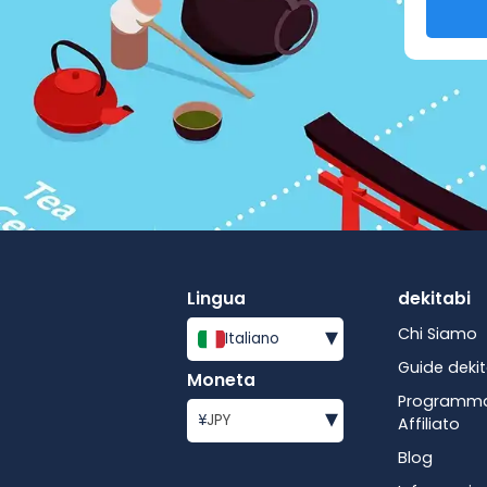
Lingua
dekitabi
▾
Chi Siamo
Italiano
Guide dekit
Moneta
Programm
▾
¥
JPY
Affiliato
Blog