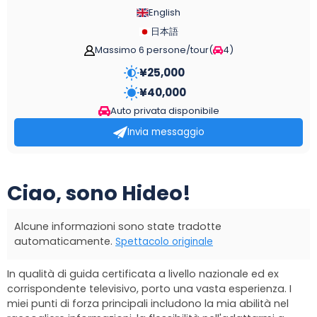
English
日本語
Massimo 6 persone/tour
(
4
)
¥
25,000
¥
40,000
Auto privata disponibile
Invia messaggio
Ciao, sono Hideo!
Alcune informazioni sono state tradotte
automaticamente.
Spettacolo originale
In qualità di guida certificata a livello nazionale ed ex
corrispondente televisivo, porto una vasta esperienza. I
miei punti di forza principali includono la mia abilità nel