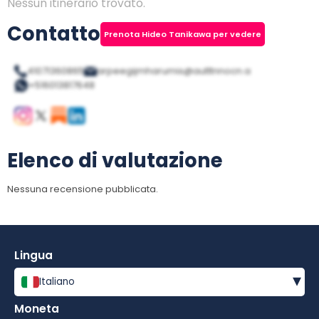
Nessun itinerario trovato.
Contatto
Prenota Hideo Tanikawa per vedere
41071360865
arpeegijmharumis@autltnnocn.a
+516013817648
Elenco di valutazione
Nessuna recensione pubblicata.
Lingua
▾
Italiano
Moneta