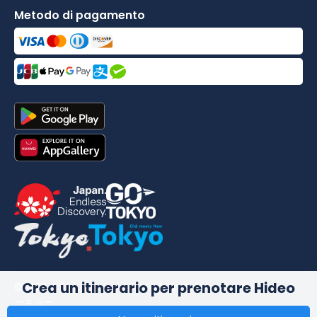
Metodo di pagamento
Crea un itinerario per prenotare Hideo
©
2026
合同会社dekitabi
.
Made in Tokyo
. メード・イン・ト
ーキョー