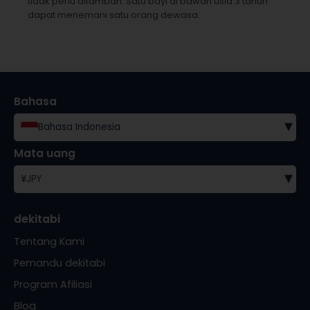
tidak perlu ditambah.
Satu bayi di bawah usia 3 tahun
dapat menemani satu orang dewasa.
Bahasa
▾
Bahasa Indonesia
Mata uang
▾
¥
JPY
dekitabi
Tentang Kami
Pemandu dekitabi
Program Afiliasi
Blog