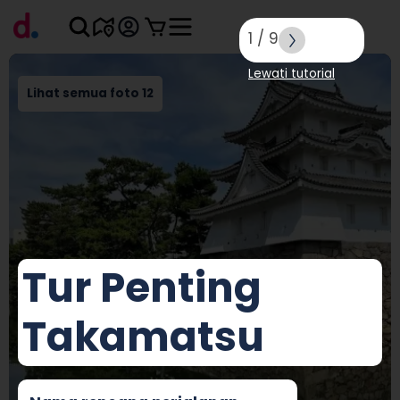
1
/
9
Lewati tutorial
Lihat semua foto 12
Tur Penting
Takamatsu