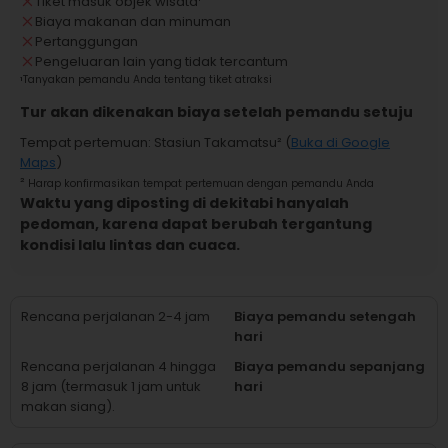
Tiket masuk objek wisata
¹
Biaya makanan dan minuman
Pertanggungan
Pengeluaran lain yang tidak tercantum
¹
Tanyakan pemandu Anda tentang tiket atraksi
Tur akan dikenakan biaya setelah pemandu setuju
Tempat pertemuan
:
Stasiun Takamatsu
² (
Buka di Google
Maps
)
²
Harap konfirmasikan tempat pertemuan dengan pemandu Anda
Waktu yang diposting di dekitabi hanyalah
pedoman, karena dapat berubah tergantung
kondisi lalu lintas dan cuaca.
Rencana perjalanan 2-4 jam
Biaya pemandu setengah
hari
Rencana perjalanan 4 hingga
Biaya pemandu sepanjang
8 jam (termasuk 1 jam untuk
hari
makan siang).