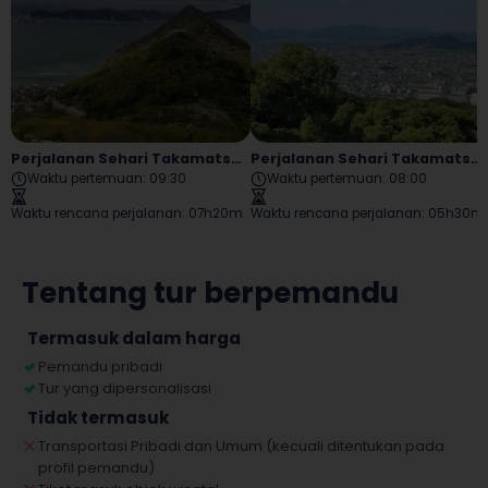
Perjalanan Sehari Takamatsu Ke Megijima Dan Ogijima
Perjalanan Sehari Takamatsu Kotohira
Waktu pertemuan
:
09:30
Waktu pertemuan
:
08:00
Waktu rencana perjalanan
:
07h20m
Waktu rencana perjalanan
:
05h30m
Tentang tur berpemandu
Termasuk dalam harga
Pemandu pribadi
Tur yang dipersonalisasi
Tidak termasuk
Transportasi Pribadi dan Umum (kecuali ditentukan pada
profil pemandu)