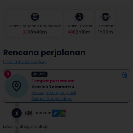
select
a
date.
Press
Waktu Rencana Perjalanan
Waktu Transit
Istirahat
the
08h40m
02h10m
1
H
00
M
question
mark
key
Rencana perjalanan
to
get
Lihat tutorialnya lagi
the
keyboard
0
shortcuts
09:00
for
Tempat pertemuan
changing
Stasiun Takamatsu
dates.
Menunjukkan yang asli
Buka di Google Maps
00h20m
Loading drag and drop...