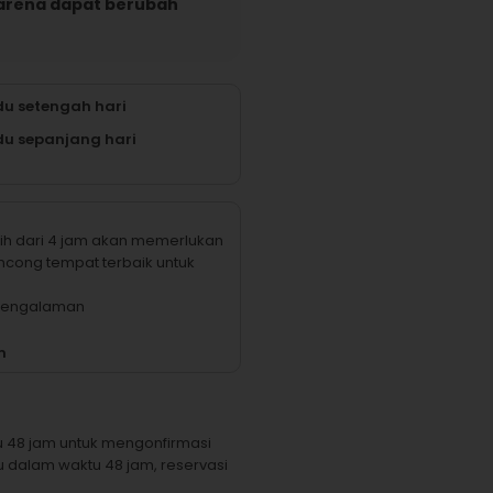
karena dapat berubah
u setengah hari
u sepanjang hari
ih dari 4 jam akan memerlukan
cong tempat terbaik untuk
 pengalaman
m
u 48 jam untuk mengonfirmasi
u dalam waktu 48 jam, reservasi