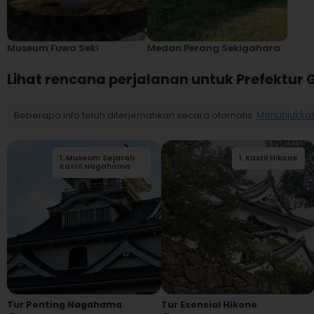
Museum Fuwa Seki
Medan Perang Sekigahara
Lihat rencana perjalanan untuk Prefektur G
Beberapa info telah diterjemahkan secara otomatis.
Menunjukkan
1
.
Museum Sejarah
2
.
Alun-Alun Kereta
1
.
Kastil Hikone
Kastil Nagahama
Nagahama
Tur Penting Nagahama
Tur Esensial Hikone