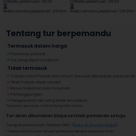
Waktu pertemuan
:
09:00
Waktu pertemuan
:
08:00
Waktu rencana perjalanan
:
07h10m
Waktu rencana perjalanan
:
09h20m
Tentang tur berpemandu
Termasuk dalam harga
Pemandu pribadi
Tur yang dipersonalisasi
Tidak termasuk
Transportasi Pribadi dan Umum (kecuali ditentukan pada prof
Tiket masuk objek wisata
¹
Biaya makanan dan minuman
Pertanggungan
Pengeluaran lain yang tidak tercantum
¹
Tanyakan pemandu Anda tentang tiket atraksi
Tur akan dikenakan biaya setelah pemandu setuju
Tempat pertemuan
:
Stasiun Gifu
² (
Buka di Google Maps
)
²
Harap konfirmasikan tempat pertemuan dengan pemandu Anda