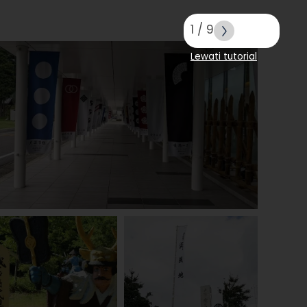
1
/
9
Lewati tutorial