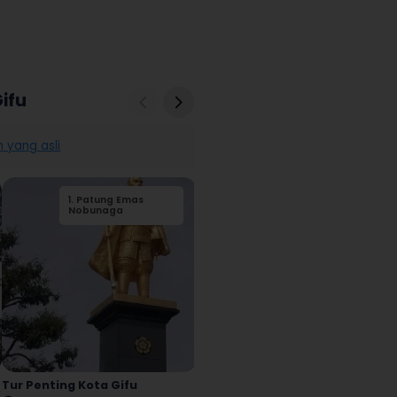
ifu
 yang asli
1
.
2
Patung Emas
.
Taman Genkyuen
3
.
Keiunkan
4
3
.
.
Museum Kastil
Kuil Nagahama
1
.
Hachimanbori
2
.
Kuil Emas
Nobunaga
Betsuin Daitsuji
Hikone
Tur Penting Kota Gifu
Tur Setengah Hari Kota Omihachiman