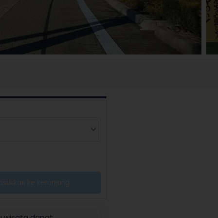
asukkan ke keranjang
u wisata dapat