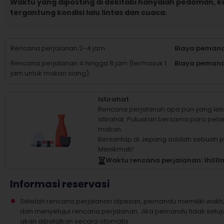
Waktu yang diposting di dekitabi hanyalah pedoman, 
tergantung kondisi lalu lintas dan cuaca.
Rencana perjalanan 2-4 jam
Biaya pemand
Rencana perjalanan 4 hingga 8 jam (termasuk 1
Biaya pemand
jam untuk makan siang).
Istirahat
Rencana perjalanan apa pun yang leb
istirahat.
Putuskan bersama para pelan
makan.
Bersantap di Jepang adalah sebuah
Menikmati!
Waktu rencana perjalanan
: 1
h
00
Informasi reservasi
Setelah rencana perjalanan dipesan, pemandu memiliki wakt
dan menyetujui rencana perjalanan. Jika pemandu tidak setuj
akan dibatalkan secara otomatis