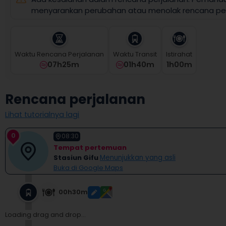
select
menyarankan perubahan atau menolak rencana per
a
date.
Press
the
Waktu Rencana Perjalanan
Waktu Transit
Istirahat
question
07h25m
01h40m
1
H
00
M
mark
key
to
Rencana perjalanan
get
the
Lihat tutorialnya lagi
keyboard
shortcuts
0
for
08:30
changing
Tempat pertemuan
dates.
Stasiun Gifu
Menunjukkan yang asli
Buka di Google Maps
00h30m
Loading drag and drop...