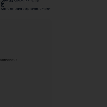
Waktu pertemuan
:
09:00
Waktu pertemuan
:
09:00
Waktu rencana perjalanan
:
07h35m
Waktu rencana perjalanan
:
03h20m
il pemandu)