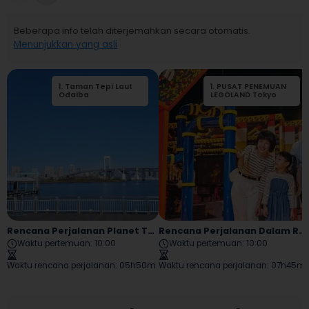
Beberapa info telah diterjemahkan secara otomatis.
Menunjukkan yang asli
1
.
Taman Tepi Laut
2
1
.
.
PUSAT PENEMUAN
Madame
Odaiba
Tussauds Tokyo
LEGOLAND Tokyo
Rencana Perjalanan Planet TeamLab Odaiba
Rencana Perjalanan Dalam Ruangan Odaiba
Waktu pertemuan
:
10:00
Waktu pertemuan
:
10:00
Waktu rencana perjalanan
:
05h50m
Waktu rencana perjalanan
:
07h45m