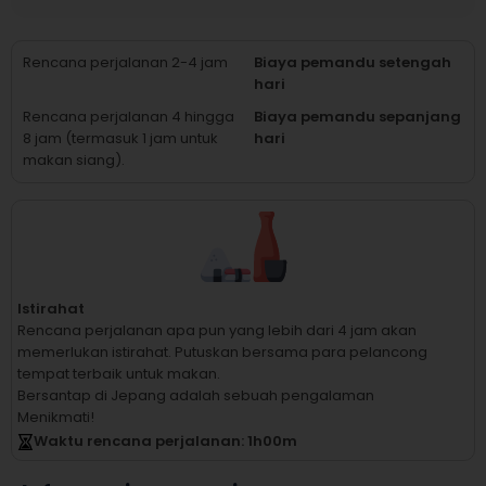
Rencana perjalanan 2-4 jam
Biaya pemandu setengah
hari
Rencana perjalanan 4 hingga
Biaya pemandu sepanjang
8 jam (termasuk 1 jam untuk
hari
makan siang).
Istirahat
Rencana perjalanan apa pun yang lebih dari 4 jam akan
memerlukan istirahat.
Putuskan bersama para pelancong
tempat terbaik untuk makan.
Bersantap di Jepang adalah sebuah pengalaman
Menikmati!
Waktu rencana perjalanan
: 1
h
00
m