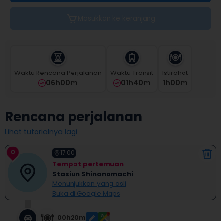
the
calendar
Masukkan ke keranjang
and
select
a
date.
Press
Waktu Rencana Perjalanan
Waktu Transit
Istirahat
the
06h00m
01h40m
1
H
00
M
question
mark
key
Rencana perjalanan
to
get
Lihat tutorialnya lagi
the
keyboard
0
shortcuts
17:00
for
Tempat pertemuan
changing
Stasiun Shinanomachi
dates.
Menunjukkan yang asli
Buka di Google Maps
00h20m