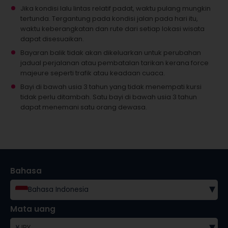
Jika kondisi lalu lintas relatif padat, waktu pulang mungkin
tertunda. Tergantung pada kondisi jalan pada hari itu,
waktu keberangkatan dan rute dari setiap lokasi wisata
dapat disesuaikan.
Bayaran balik tidak akan dikeluarkan untuk perubahan
jadual perjalanan atau pembatalan tarikan kerana force
majeure seperti trafik atau keadaan cuaca.
Bayi di bawah usia 3 tahun yang tidak menempati kursi
tidak perlu ditambah.
Satu bayi di bawah usia 3 tahun
dapat menemani satu orang dewasa.
Bahasa
▾
Bahasa Indonesia
Mata uang
▾
¥
JPY