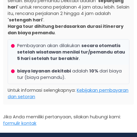
sendiri. Biaya pemandu Dekitabi adalah
'sepanjang
hari'
untuk rencana perjalanan 4 jam atau lebih. Selain
itu, rencana perjalanan 2 hingga 4 jam adalah
'setengah hari'
.
Harga tour dihitung berdasarkan durasi itinerary
dan biaya pemandu
.
Pembayaran akan dilakukan
secara otomatis
setelah wisatawan menilai tur/pemandu atau
5 hari setelah tur berakhir
.
biaya layanan dekitabi
adalah
10%
dari biaya
tur (biaya pemandu).
Untuk informasi selengkapnya:
Kebijakan pembayaran
dan setoran
Jika Anda memiliki pertanyaan, silakan hubungi kami:
formulir kontak