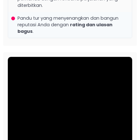
diterbitkan.
Pandu tur yang menyenangkan dan bangun
reputasi Anda dengan
rating dan ulasan
bagus
.