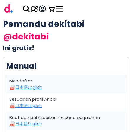
Pemandu dekitabi
@dekitabi
Ini gratis!
Manual
Mendaftar
日本語
English
Sesuaikan profil Anda
日本語
English
Buat dan publikasikan rencana perjalanan
日本語
English