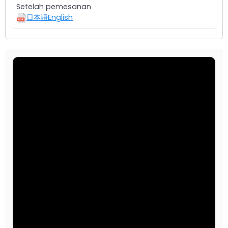
Setelah pemesanan
日本語
English