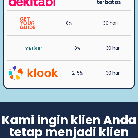
terbatas
8%
30 hari
8%
30 hari
2-5%
30 hari
Kami ingin klien Anda
tetap menjadi klien