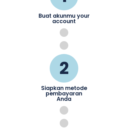
Buat akunmu your
account
2
Siapkan metode
pembayaran
Anda