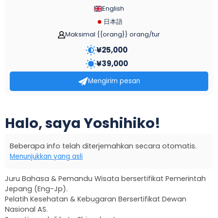
English
日本語
Maksimal {{orang}} orang/tur
¥
25,000
¥
39,000
Mengirim pesan
Halo, saya Yoshihiko!
Beberapa info telah diterjemahkan secara otomatis.
Menunjukkan yang asli
Juru Bahasa & Pemandu Wisata bersertifikat Pemerintah
Jepang (Eng-Jp).
Pelatih Kesehatan & Kebugaran Bersertifikat Dewan
Nasional AS.