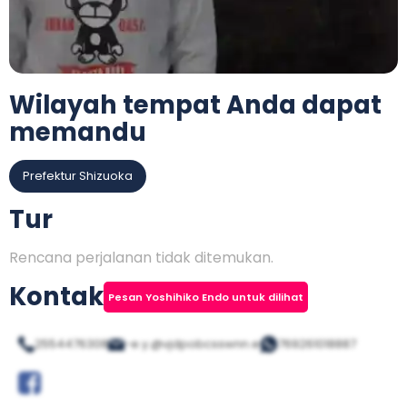
Wilayah tempat Anda dapat
memandu
Prefektur Shizuoka
Tur
Rencana perjalanan tidak ditemukan.
Kontak
Pesan Yoshihiko Endo untuk dilihat
2554476308
-e.y.@vjdpobcsswnn.e
769261018887