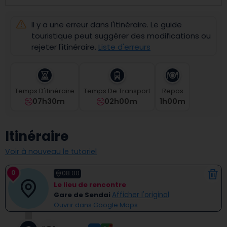
select
a
Il y a une erreur dans l'itinéraire. Le guide
date.
Press
touristique peut suggérer des modifications ou
the
rejeter l'itinéraire.
Liste d'erreurs
question
mark
key
to
Temps D'itinéraire
Temps De Transport
Repos
get
07h30m
02h00m
1
H
00
M
the
keyboard
shortcuts
Itinéraire
for
changing
Voir à nouveau le tutoriel
dates.
0
08:00
Le lieu de rencontre
Gare de Sendai
Afficher l'original
Ouvrir dans Google Maps