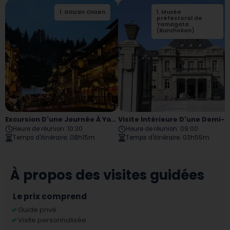
1
.
Ginzan Onsen
1
.
Musée
2
.
Parc Shirogane
préfectoral de
Yamagata
(Bunshokan)
Excursion D'une Journée À Yamagata, Ginzan Onsen
Visite Intérieure D'une Demi-Journée De La Ville De Yamagata
Heure de réunion
:
10:30
Heure de réunion
:
09:00
Temps d'itinéraire
:
08h15m
Temps d'itinéraire
:
03h55m
À propos des visites guidées
Le prix comprend
Guide privé
Visite personnalisée