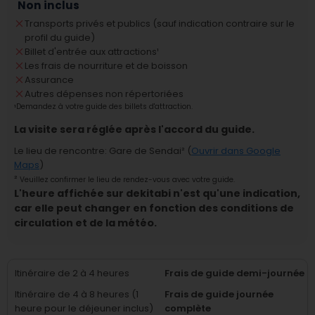
Non inclus
Transports privés et publics (sauf indication contraire sur le
profil du guide)
Billet d'entrée aux attractions
¹
Les frais de nourriture et de boisson
Assurance
Autres dépenses non répertoriées
¹
Demandez à votre guide des billets d'attraction.
La visite sera réglée après l'accord du guide.
Le lieu de rencontre
:
Gare de Sendai
² (
Ouvrir dans Google
Maps
)
²
Veuillez confirmer le lieu de rendez-vous avec votre guide.
L'heure affichée sur dekitabi n'est qu'une indication,
car elle peut changer en fonction des conditions de
circulation et de la météo.
Itinéraire de 2 à 4 heures
Frais de guide demi-journée
Itinéraire de 4 à 8 heures (1
Frais de guide journée
heure pour le déjeuner inclus)
complète