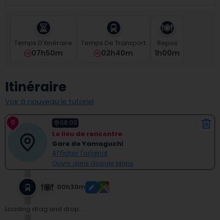
select
a
date.
Press
Temps D'itinéraire
Temps De Transport
Repos
the
07h50m
02h40m
1
H
00
M
question
mark
key
Itinéraire
to
get
Voir à nouveau le tutoriel
the
keyboard
0
shortcuts
08:00
for
Le lieu de rencontre
changing
Gare de Yamaguchi
dates.
Afficher l'original
Ouvrir dans Google Maps
00h30m
Loading drag and drop...