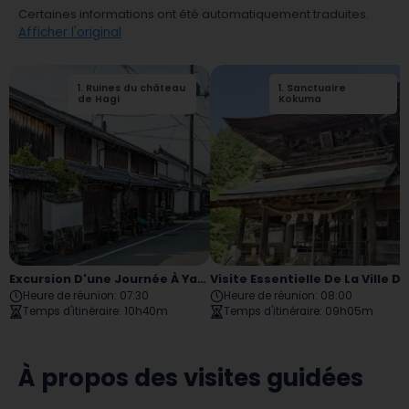
Certaines informations ont été automatiquement traduites.
Afficher l'original
1
.
Ruines du château
2
1
.
.
Sanctuaire
Hagi Meirin
de Hagi
Gakusha
Kokuma
Excursion D'une Journée À Yamaguchi Hagi
Visite Essentielle De La Ville De Yama
Heure de réunion
:
07:30
Heure de réunion
:
08:00
Temps d'itinéraire
:
10h40m
Temps d'itinéraire
:
09h05m
À propos des visites guidées