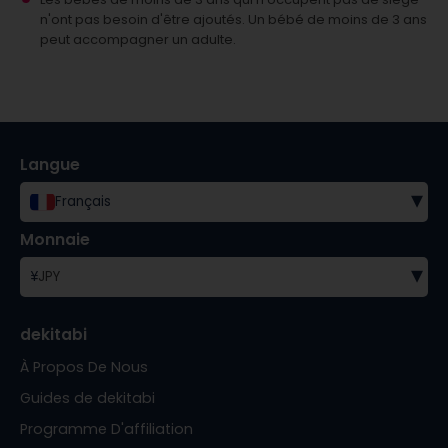
n'ont pas besoin d'être ajoutés.
Un bébé de moins de 3 ans
peut accompagner un adulte.
Langue
▾
Français
Monnaie
▾
¥
JPY
dekitabi
À Propos De Nous
Guides de dekitabi
Programme D'affiliation