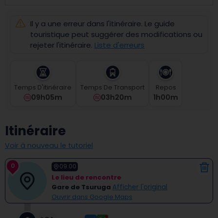
select
a
Il y a une erreur dans l'itinéraire. Le guide
date.
Press
touristique peut suggérer des modifications ou
the
rejeter l'itinéraire.
Liste d'erreurs
question
mark
key
to
Temps D'itinéraire
Temps De Transport
Repos
get
09h05m
03h20m
1
H
00
M
the
keyboard
shortcuts
Itinéraire
for
changing
Voir à nouveau le tutoriel
dates.
0
09:00
Le lieu de rencontre
Gare de Tsuruga
Afficher l'original
Ouvrir dans Google Maps