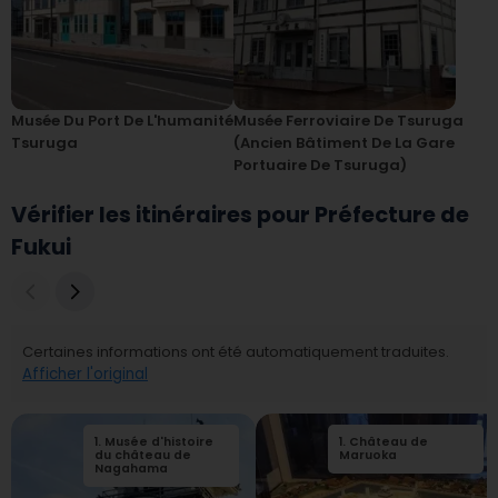
Musée Du Port De L'humanité
Musée Ferroviaire De Tsuruga
Tsuruga
(ancien Bâtiment De La Gare
Portuaire De Tsuruga)
Vérifier les itinéraires pour Préfecture de
Fukui
Certaines informations ont été automatiquement traduites.
Afficher l'original
1
.
Musée d'histoire
2
1
.
.
Château de
Place du chemin
du château de
de fer de
Maruoka
Nagahama
Nagahama