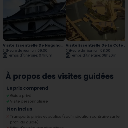
Visite Essentielle De Nagahama
Visite Essentielle De La Côte De Fukui
Heure de réunion
:
09:00
Heure de réunion
:
08:00
Temps d'itinéraire
:
07h10m
Temps d'itinéraire
:
08h20m
À propos des visites guidées
Le prix comprend
Guide privé
Visite personnalisée
Non inclus
Transports privés et publics (sauf indication contraire sur le
profil du guide)
Billet d'entrée aux attractions
¹